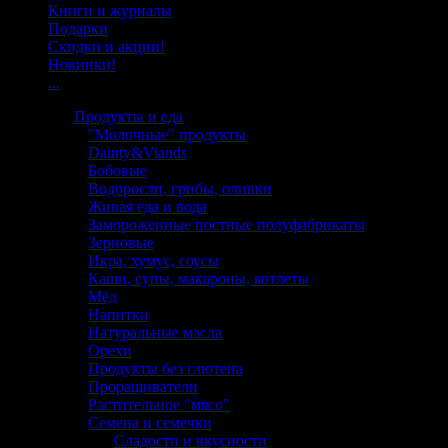
Книги и журналы
Подарки
Скидки и акции!
Новинки!
...
Продукты и еда
"Молочные" продукты
Dainty&Viands
Бобовые
Водоросли, грибы, оливки
Живая еда и вода
Замороженные постные полуфабрикаты
Зерновые
Икра, хумус, соусы
Каши, супы, макароны, котлеты
Мёд
Напитки
Натуральные масла
Орехи
Продукты без глютена
Проращиватели
Растительное "мясо"
Семена и семечки
Сладости и вкусности