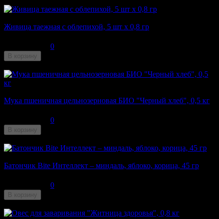
Недоступен
Живица таежная с облепихой, 5 шт х 0,8 гр
50
₽
0
В корзину
Недоступен
Мука пшеничная цельнозерновая БИО "Черный хлеб", 0,5 кг
135
₽
0
В корзину
Недоступен
Батончик Bite Интеллект – миндаль, яблоко, корица, 45 гр
100
₽
0
В корзину
Недоступен