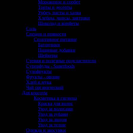
Мороженое и сорбет
Торты и десерты
Урбеч, пасты и халва
Хлебцы, чипсы, завтраки
Шоколад и конфеты
Соль
Специи и пряности
Спортивное питание
Батончики
Пищевые добавки
Шейкеры
Стевия и полезные подсластители
Суперфуды - Superfoods
Сухофрукты
Фрукты - овощи
Хлеб и мука
Чай органический
Для красоты
Косметика и гигиена
Краска для волос
Уход за волосами
Уход за зубами
Уход за лицом
Уход за телом
Одежда и экосумки