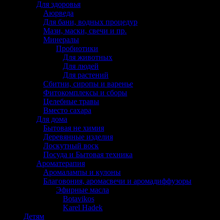
Для здоровья
Аюрведа
Для бани, водных процедур
Мази, маски, свечи и пр.
Минералы
Пробиотики
Для животных
Для людей
Для растений
Сбитни, сиропы и варенье
Фитокомплексы и сборы
Целебные травы
Вместо сахара
Для дома
Бытовая не химия
Деревянные изделия
Лоскутный воск
Посуда и Бытовая техника
Ароматерапия
Аромалампы и кулоны
Благовония, аромасвечи и аромадиффузоры
Эфирные масла
Botavikos
Karel Hadek
Детям