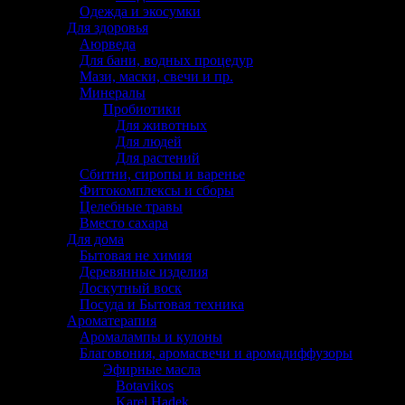
Одежда и экосумки
Для здоровья
Аюрведа
Для бани, водных процедур
Мази, маски, свечи и пр.
Минералы
Пробиотики
Для животных
Для людей
Для растений
Сбитни, сиропы и варенье
Фитокомплексы и сборы
Целебные травы
Вместо сахара
Для дома
Бытовая не химия
Деревянные изделия
Лоскутный воск
Посуда и Бытовая техника
Ароматерапия
Аромалампы и кулоны
Благовония, аромасвечи и аромадиффузоры
Эфирные масла
Botavikos
Karel Hadek