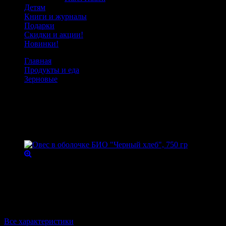
Детям
Книги и журналы
Подарки
Скидки и акции!
Новинки!
Главная
Продукты и еда
Зерновые
Овес в оболочке БИО "Черный хлеб", 750 гр
Овес в оболочке БИО "Черный хлеб",
750 гр
Товарный код:
11578
Органический овес выращен без применения химических
удобрений. Идеален для проращивания и настоев.
Производитель
"Черный хлеб"
Вес
780 г
Все характеристики