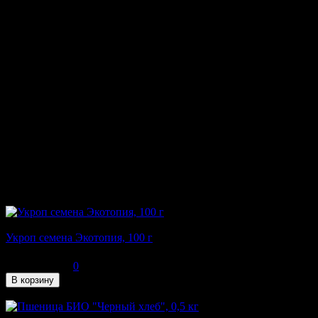
каш, приготовления овсяного киселя, настоев и отваров.
Пищевая ценность
100 г продукта
Белки
12,3 г
Жиры
4,6 г
Углеводы
34,5 г
Энергетическая ценность
256 ккал
Характеристики
Производитель
"Черный хлеб"
Вес
780 г
Отзывы
С этим товаром также покупают
Укроп семена Экотопия, 100 г
114
₽
0
В корзину
В наличии