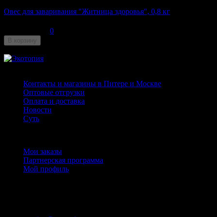
Овес для заваривания "Житница здоровья", 0,8 кг
110
₽
0
В корзину
Недоступен
Страницы
Контакты и магазины в Питере и Москве
Оптовые отгрузки
Оплата и доставка
Новости
Суть
Личный кабинет
Мои заказы
Партнерская программа
Мой профиль
Контакты
+7 (911) 925 - 02 - 54
пн-вс с 10:00 до 20:00