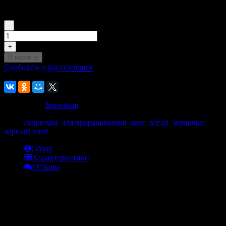
Этот товар временно недоступен для заказа
150
₽
-
+
В корзину
Сообщить о поступлении
К сравнению
В избранное
Категории:
Зерновые
Теги:
сыроедам
,
для проращивания
,
овес
,
веган
,
зерновые
,
черный хлеб
Обзор
Характеристики
Отзывы
Обзор
Органическое зерно овса выращено без применения
химических удобрений на чистой плодородной Тульской
земле. Используется для проращивания, для варки овсяных