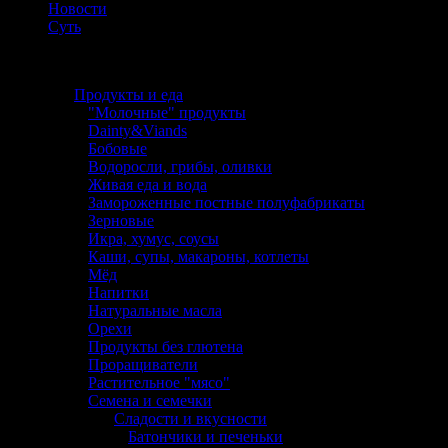
Новости
Суть
Каталог
Продукты и еда
"Молочные" продукты
Dainty&Viands
Бобовые
Водоросли, грибы, оливки
Живая еда и вода
Замороженные постные полуфабрикаты
Зерновые
Икра, хумус, соусы
Каши, супы, макароны, котлеты
Мёд
Напитки
Натуральные масла
Орехи
Продукты без глютена
Проращиватели
Растительное "мясо"
Семена и семечки
Сладости и вкусности
Батончики и печеньки