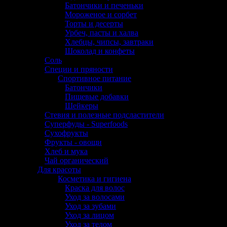
Батончики и печеньки
Мороженое и сорбет
Торты и десерты
Урбеч, пасты и халва
Хлебцы, чипсы, завтраки
Шоколад и конфеты
Соль
Специи и пряности
Спортивное питание
Батончики
Пищевые добавки
Шейкеры
Стевия и полезные подсластители
Суперфуды - Superfoods
Сухофрукты
Фрукты - овощи
Хлеб и мука
Чай органический
Для красоты
Косметика и гигиена
Краска для волос
Уход за волосами
Уход за зубами
Уход за лицом
Уход за телом