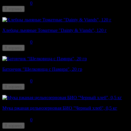
0
В корзину
Недоступен
Хлебцы льняные Томатные "Dainty & Viands", 120 г
160
₽
0
В корзину
Недоступен
Батончик "Шелковица с Памира", 20 гр
53
₽
0
В корзину
Недоступен
Мука ржаная цельнозерновая БИО "Черный хлеб", 0,5 кг
137
₽
0
В корзину