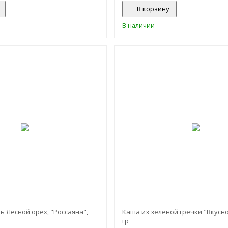
В корзину
В наличии
-30%
 Лесной орех, "Россаяна",
Каша из зеленой гречки "Вкусно
гр