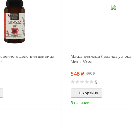
овенного действия для лица
Маска для лица Лаванда успок
мл
Мико, 60 мл
548
₽
685
₽
0
В корзину
В наличии
-40%