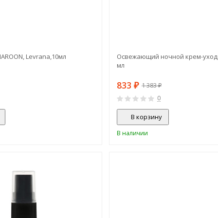
MAROON, Levrana,10мл
Освежающий ночной крем-уход 
мл
833
₽
1 383
₽
0
В корзину
В наличии
СКИДКА!
-25%