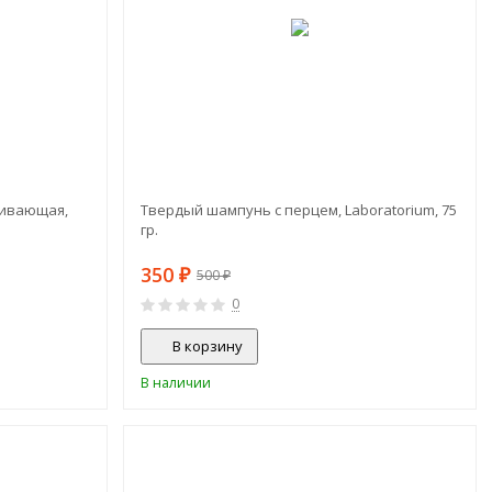
аивающая,
Твердый шампунь с перцем, Laboratorium, 75
гр.
350
₽
500
₽
0
В корзину
В наличии
-15%
СКИДКА!