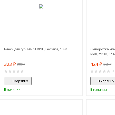
Блеск для губ TANGERINE, Levrana, 10мл
Сыворотка мгн
Мак, Мико, 15 
323
424
₽
₽
380
565
₽
₽
0
0
В корзину
В корзину
В наличии
В наличии
СКИДКА!