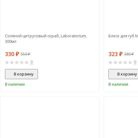
Соляной цитрусовый скраб, Laboratorium,
Блеск для губ 
300мл
330
323
₽
₽
550
380
₽
₽
0
0
В корзину
В корзину
В наличии
В наличии
СКИДКА!
-15%