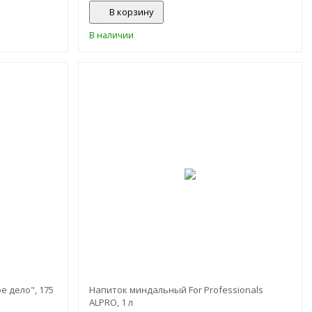
В корзину
В наличии
-10%
СКИДКА!
-15%
е дело", 175
Напиток миндальный For Professionals
ALPRO, 1 л