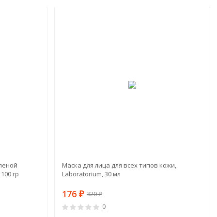
ХИТ!
ХИТ!
-15%
-45%
еленой
Маска для лица для всех типов кожи,
 100 гр
Laboratorium, 30 мл
176
₽
320
₽
0