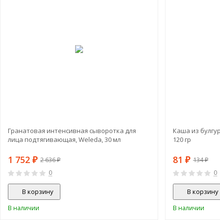
-34%
Гранатовая интенсивная сыворотка для
Каша из булгур
лица подтягивающая, Weleda, 30 мл
120 гр
1 752
81
₽
₽
2 636
134
₽
₽
0
0
В корзину
В корзину
В наличии
В наличии