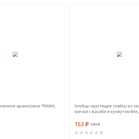
-44%
вленное арахисовое TRAWA,
Хлебцы хрустящие слайсы из з
гречки с васаби и кунжутом Bite,
153
₽
180
₽
0