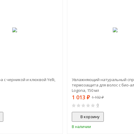
а с черникой и клюквой Yelli,
Увлажняющий натуральный спр
термозащита для волос с био-ал
Logona, 150 мл
1 013
₽
1 192
₽
0
В корзину
В наличии