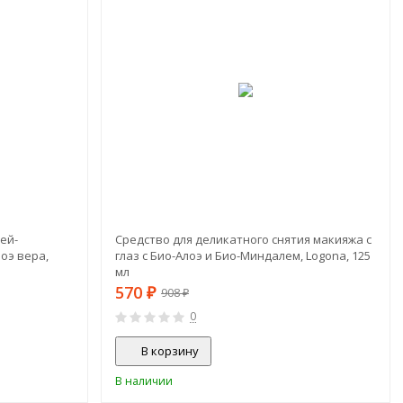
-37%
ей-
Средство для деликатного снятия макияжа с
оэ вера,
глаз c Био-Алоэ и Био-Миндалем, Logona, 125
мл
570
₽
908
₽
0
В корзину
В наличии