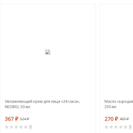
СКИДКА!
-30%
Увлажняющий крем для лица «24 часа»,
Масло сырода
NEOBIO, 50 мл
250 мл
367
270
₽
₽
524
483
₽
₽
0
0