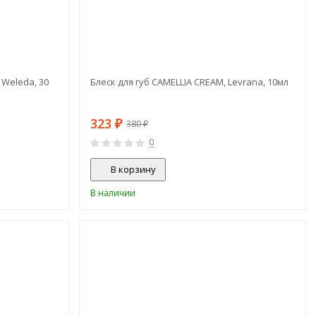
Weleda, 30
Блеск для губ CAMELLIA CREAM, Levrana, 10мл
323
₽
380
₽
0
В корзину
В наличии
ХИТ!
СКИДКА!
-20%
-30%