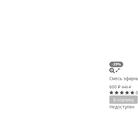
-29%
Cмесь эфирны
600
₽
845
₽
0
В корзину
Недоступен