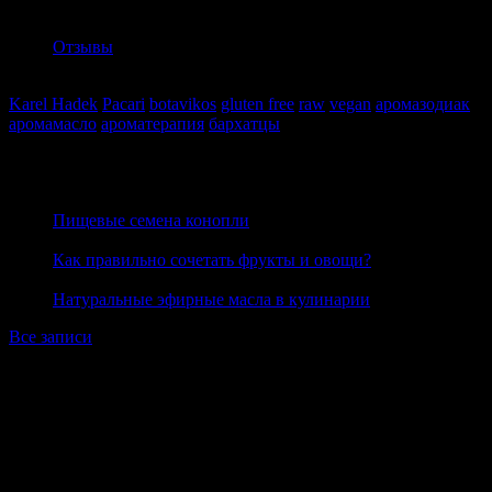
Отзывы
Отзывы
Теги
Karel Hadek
Pacari
botavikos
gluten free
raw
vegan
аромазодиак
аромамасло
ароматерапия
бархатцы
показать все
Блог
27 июня 2020
Пищевые семена конопли
23 июня 2020
Как правильно сочетать фрукты и овощи?
19 июня 2020
Натуральные эфирные масла в кулинарии
Все записи