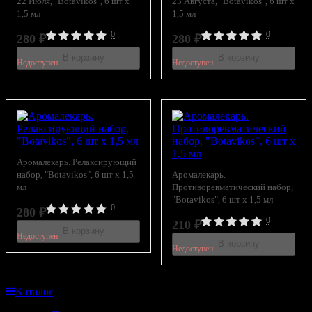
22 Июля, "Botavikos", 6 шт x
23 Августа, "Botavikos", 6 шт x
1,5 мл
1,5 мл
0
0
280
₽
280
₽
В корзину
В корзину
Недоступен
Недоступен
Аромалекарь. Релаксирующий
набор, "Botavikos", 6 шт x 1,5
Аромалекарь.
мл
Противоревматический набор,
"Botavikos", 6 шт x 1,5 мл
0
280
₽
0
210
₽
В корзину
Недоступен
В корзину
Недоступен
Каталог