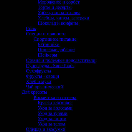
Мороженое и сорбет
Торты и десерты
Урбеч, пасты и халва
Хлебцы, чипсы, завтраки
Шоколад и конфеты
Соль
Специи и пряности
Спортивное питание
Батончики
Пищевые добавки
Шейкеры
Стевия и полезные подсластители
Суперфуды - Superfoods
Сухофрукты
Фрукты - овощи
Хлеб и мука
Чай органический
Для красоты
Косметика и гигиена
Краска для волос
Уход за волосами
Уход за зубами
Уход за лицом
Уход за телом
Одежда и экосумки