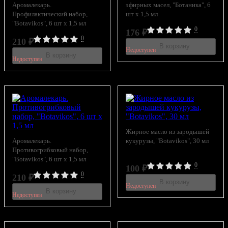
Аромалекарь.
эфирных масел, "Ботаника", 6
Профилактический набор,
шт x 1,5 мл
"Botavikos", 6 шт x 1,5 мл
0
176
₽
0
210
₽
В корзину
Недоступен
В корзину
Недоступен
Жирное масло из зародышей
Аромалекарь.
кукурузы, "Botavikos", 30 мл
Противогрибковый набор,
"Botavikos", 6 шт x 1,5 мл
0
100
₽
0
210
₽
В корзину
Недоступен
В корзину
Недоступен