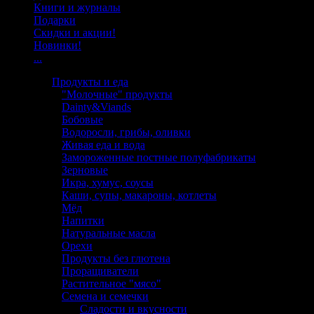
Книги и журналы
Подарки
Скидки и акции!
Новинки!
...
Продукты и еда
"Молочные" продукты
Dainty&Viands
Бобовые
Водоросли, грибы, оливки
Живая еда и вода
Замороженные постные полуфабрикаты
Зерновые
Икра, хумус, соусы
Каши, супы, макароны, котлеты
Мёд
Напитки
Натуральные масла
Орехи
Продукты без глютена
Проращиватели
Растительное "мясо"
Семена и семечки
Сладости и вкусности