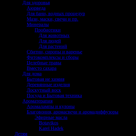
Для здоровья
Аюрведа
Для бани, водных процедур
Мази, маски, свечи и пр.
Минералы
Пробиотики
Для животных
Для людей
Для растений
Сбитни, сиропы и варенье
Фитокомплексы и сборы
Целебные травы
Вместо сахара
Для дома
Бытовая не химия
Деревянные изделия
Лоскутный воск
Посуда и Бытовая техника
Ароматерапия
Аромалампы и кулоны
Благовония, аромасвечи и аромадиффузоры
Эфирные масла
Botavikos
Karel Hadek
Детям