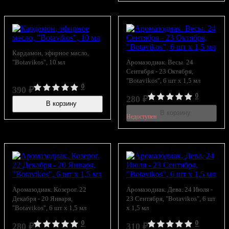
Кардамон, эфирное масло,
"Botavikos", 10 мл
Аромазодиак. Весы. 24
Сентября - 23 Октября,
"Botavikos", 6 шт x 1,5 мл
0
390
₽
0
280
₽
В корзину
В наличии
В корзину
Недоступен
Аромазодиак. Козерог. 22
Аромазодиак. Дева. 24 Июля -
Декабря - 20 Января,
23 Сентября, "Botavikos", 6 шт
"Botavikos", 6 шт x 1,5 мл
x 1,5 мл
0
0
280
₽
310
₽