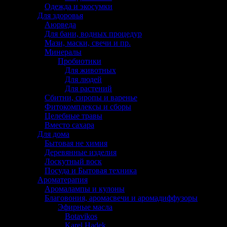
Одежда и экосумки
Для здоровья
Аюрведа
Для бани, водных процедур
Мази, маски, свечи и пр.
Минералы
Пробиотики
Для животных
Для людей
Для растений
Сбитни, сиропы и варенье
Фитокомплексы и сборы
Целебные травы
Вместо сахара
Для дома
Бытовая не химия
Деревянные изделия
Лоскутный воск
Посуда и Бытовая техника
Ароматерапия
Аромалампы и кулоны
Благовония, аромасвечи и аромадиффузоры
Эфирные масла
Botavikos
Karel Hadek