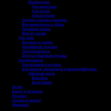
Пробиотики
Для животных
Для людей
Для растений
Сбитни, сиропы и варенье
Фитокомплексы и сборы
Целебные травы
Вместо сахара
Для дома
Бытовая не химия
Деревянные изделия
Лоскутный воск
Посуда и Бытовая техника
Ароматерапия
Аромалампы и кулоны
Благовония, аромасвечи и аромадиффузоры
Эфирные масла
Botavikos
Karel Hadek
Детям
Книги и журналы
Подарки
Скидки и акции!
Новинки!