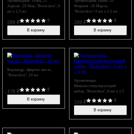
Аромазодиак. Телец. 21
Аромазодиак. Рыбы. 20
Апреля - 20 Мая, "Botavikos", 6
Февряля - 20 Марта,
шт x 1,5 мл
"Botavikos", 6 шт x 1,5 мл
0
0
280
₽
280
₽
В корзину
В корзину
В наличии
В наличии
Кориандр, эфирное масло,
"Botavikos", 10 мл
Аромалекарь.
Иммуностимулирующий
0
170
₽
набор, "Botavikos", 6 шт x 1,5
мл
В корзину
0
310
₽
В наличии
В корзину
В наличии