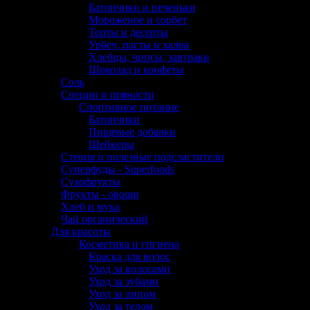
Батончики и печеньки
Мороженое и сорбет
Торты и десерты
Урбеч, пасты и халва
Хлебцы, чипсы, завтраки
Шоколад и конфеты
Соль
Специи и пряности
Спортивное питание
Батончики
Пищевые добавки
Шейкеры
Стевия и полезные подсластители
Суперфуды - Superfoods
Сухофрукты
Фрукты - овощи
Хлеб и мука
Чай органический
Для красоты
Косметика и гигиена
Краска для волос
Уход за волосами
Уход за зубами
Уход за лицом
Уход за телом