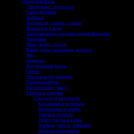
Продукты и еда
"Молочные" продукты
Dainty&Viands
Бобовые
Водоросли, грибы, оливки
Живая еда и вода
Замороженные постные полуфабрикаты
Зерновые
Икра, хумус, соусы
Каши, супы, макароны, котлеты
Мёд
Напитки
Натуральные масла
Орехи
Продукты без глютена
Проращиватели
Растительное "мясо"
Семена и семечки
Сладости и вкусности
Батончики и печеньки
Мороженое и сорбет
Торты и десерты
Урбеч, пасты и халва
Хлебцы, чипсы, завтраки
Шоколад и конфеты