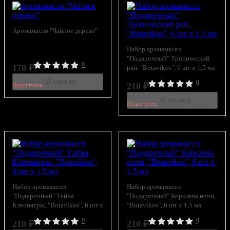
Аромамасло "Чайное дерево"
Набор аромамасел
"Подарочный" Тропический
0
170
₽
рай, "Botavikos", 6 шт x 1,5 мл
В корзину
0
210
₽
Недоступен
В корзину
Недоступен
Набор аромамасел
Набор аромамасел
"Подарочный" Тайна
"Подарочный" Королева ночи,
Клеопатры, "Botavikos", 6 шт x
"Botavikos", 6 шт x 1,5 мл
1,5 мл
0
0
210
₽
210
₽