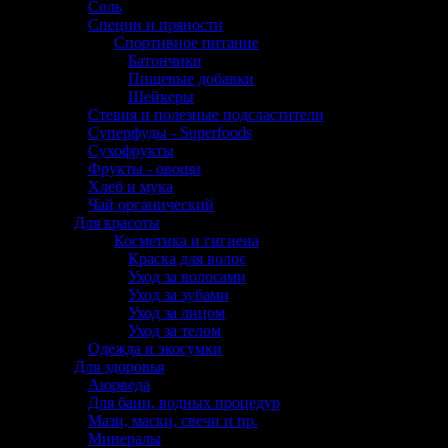
Соль
Специи и пряности
Спортивное питание
Батончики
Пищевые добавки
Шейкеры
Стевия и полезные подсластители
Суперфуды - Superfoods
Сухофрукты
Фрукты - овощи
Хлеб и мука
Чай органический
Для красоты
Косметика и гигиена
Краска для волос
Уход за волосами
Уход за зубами
Уход за лицом
Уход за телом
Одежда и экосумки
Для здоровья
Аюрведа
Для бани, водных процедур
Мази, маски, свечи и пр.
Минералы