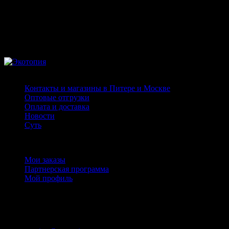
Страницы
Контакты и магазины в Питере и Москве
Оптовые отгрузки
Оплата и доставка
Новости
Суть
Личный кабинет
Мои заказы
Партнерская программа
Мой профиль
Контакты
+7 (911) 925 - 02 - 54
пн-вс с 10:00 до 20:00