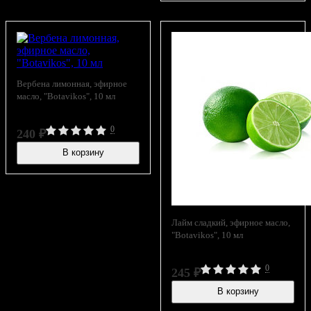
Вербена лимонная, эфирное
масло, "Botavikos", 10 мл
0
240
₽
В корзину
В наличии
Лайм сладкий, эфирное масло,
"Botavikos", 10 мл
0
245
₽
В корзину
В наличии