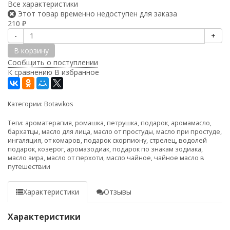
Все характеристики
Этот товар временно недоступен для заказа
210
₽
-
+
В корзину
Сообщить о поступлении
К сравнению
В избранное
Категории:
Botavikos
Теги:
ароматерапия
,
ромашка
,
петрушка
,
подарок
,
аромамасло
,
бархатцы
,
масло для лица
,
масло от простуды
,
масло при простуде
,
ингаляция
,
от комаров
,
подарок скорпиону
,
стрелец
,
водолей
подарок
,
козерог
,
аромазодиак
,
подарок по знакам зодиака
,
масло аира
,
масло от перхоти
,
масло чайное
,
чайное масло в
путешествии
Характеристики
Отзывы
Характеристики