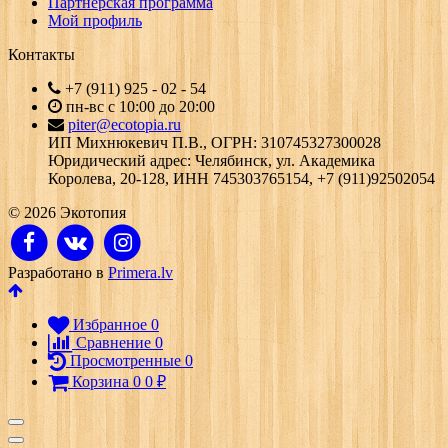
Партнерская программа
Мой профиль
Контакты
+7 (911) 925 - 02 - 54
пн-вс с 10:00 до 20:00
piter@ecotopia.ru
ИП Михнюкевич П.В., ОГРН: 310745327300028
Юридический адрес: Челябинск, ул. Академика
Королева, 20-128, ИНН 745303765154, +7 (911)92502054
© 2026 Экотопия
Разработано в
Primera.lv
Избранное
0
Сравнение
0
Просмотренные
0
Корзина
0
0
₽