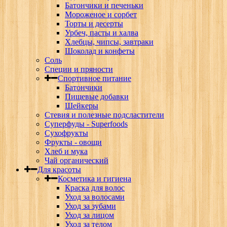
Батончики и печеньки
Мороженое и сорбет
Торты и десерты
Урбеч, пасты и халва
Хлебцы, чипсы, завтраки
Шоколад и конфеты
Соль
Специи и пряности
Спортивное питание
Батончики
Пищевые добавки
Шейкеры
Стевия и полезные подсластители
Суперфуды - Superfoods
Сухофрукты
Фрукты - овощи
Хлеб и мука
Чай органический
Для красоты
Косметика и гигиена
Краска для волос
Уход за волосами
Уход за зубами
Уход за лицом
Уход за телом