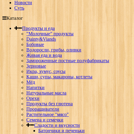
Новости
Суть
Каталог
Продукты и еда
"Молочные" продукты
Dainty&Viands
Бобовые
Водоросли, грибы, оливки
Живая еда и вода
Замороженные постные полуфабрикаты
Зерновые
Икра, хумус, соусы
Каши, супы, макароны, котлеты
Мёд
Напитки
Натуральные масла
Орехи
Продукты без глютена
Проращиватели
Растительное "мясо"
Семена и семечки
Сладости и вкусности
Батончики и печеньки