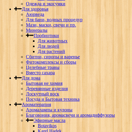
Одежда и экосумки
Для здоровья
Аюрведа
Для бани, водных процедур
Мази, маски, свечи и пр.
Минералы
Пробиотики
Для животных
Для людей
Для растений
Сбитни, сиропы и варенье
Фитокомплексы и сборы
Целебные травы
Вместо сахара
Для дома
Бытовая не химия
Деревянные изделия
Лоскутный воск
Посуда и Бытовая техника
Ароматерапия
Аромалампы и кулоны
Благовония, аромасвечи и аромадиффузоры
Эфирные масла
Botavikos
Karel Hadek