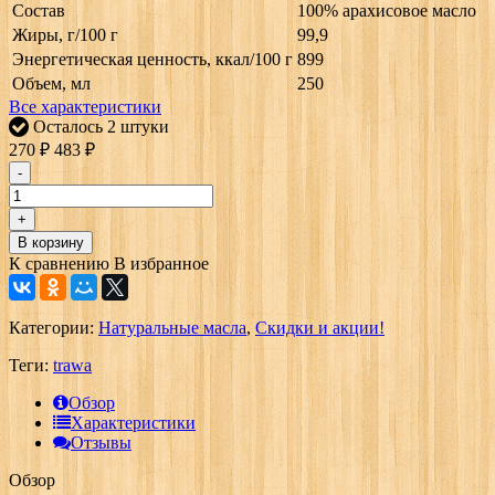
Состав
100% арахисовое масло
Жиры, г/100 г
99,9
Энергетическая ценность, ккал/100 г
899
Объем, мл
250
Все характеристики
Осталось 2 штуки
270
₽
483
₽
-
+
В корзину
К сравнению
В избранное
Категории:
Натуральные масла
,
Скидки и акции!
Теги:
trawa
Обзор
Характеристики
Отзывы
Обзор