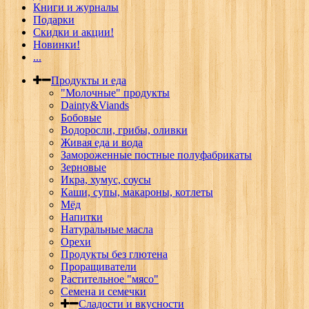
Книги и журналы
Подарки
Скидки и акции!
Новинки!
...
Продукты и еда
"Молочные" продукты
Dainty&Viands
Бобовые
Водоросли, грибы, оливки
Живая еда и вода
Замороженные постные полуфабрикаты
Зерновые
Икра, хумус, соусы
Каши, супы, макароны, котлеты
Мёд
Напитки
Натуральные масла
Орехи
Продукты без глютена
Проращиватели
Растительное "мясо"
Семена и семечки
Сладости и вкусности