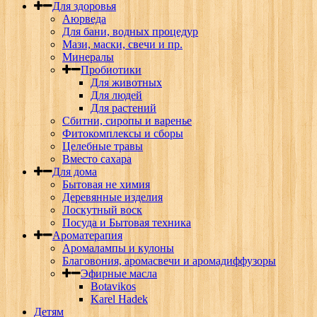
Для здоровья
Аюрведа
Для бани, водных процедур
Мази, маски, свечи и пр.
Минералы
Пробиотики
Для животных
Для людей
Для растений
Сбитни, сиропы и варенье
Фитокомплексы и сборы
Целебные травы
Вместо сахара
Для дома
Бытовая не химия
Деревянные изделия
Лоскутный воск
Посуда и Бытовая техника
Ароматерапия
Аромалампы и кулоны
Благовония, аромасвечи и аромадиффузоры
Эфирные масла
Botavikos
Karel Hadek
Детям