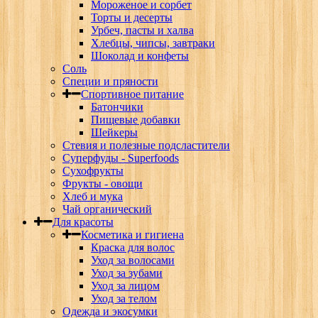
Мороженое и сорбет
Торты и десерты
Урбеч, пасты и халва
Хлебцы, чипсы, завтраки
Шоколад и конфеты
Соль
Специи и пряности
Спортивное питание
Батончики
Пищевые добавки
Шейкеры
Стевия и полезные подсластители
Суперфуды - Superfoods
Сухофрукты
Фрукты - овощи
Хлеб и мука
Чай органический
Для красоты
Косметика и гигиена
Краска для волос
Уход за волосами
Уход за зубами
Уход за лицом
Уход за телом
Одежда и экосумки