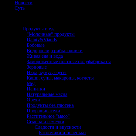
Новости
Суть
Каталог
Продукты и еда
"Молочные" продукты
Dainty&Viands
Бобовые
Водоросли, грибы, оливки
Живая еда и вода
Замороженные постные полуфабрикаты
Зерновые
Икра, хумус, соусы
Каши, супы, макароны, котлеты
Мёд
Напитки
Натуральные масла
Орехи
Продукты без глютена
Проращиватели
Растительное "мясо"
Семена и семечки
Сладости и вкусности
Батончики и печеньки