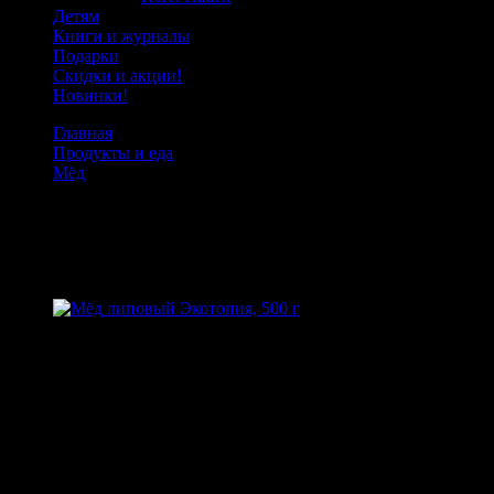
Детям
Книги и журналы
Подарки
Скидки и акции!
Новинки!
Главная
Продукты и еда
Мёд
Мёд липовый Экотопия, 500 г
Мёд липовый Экотопия, 500 г
Товарный код:
11660
Липовый мед – универсальное средство от болезней. Сладость богата микро-
Производитель
Экотопия
Вес
570 г