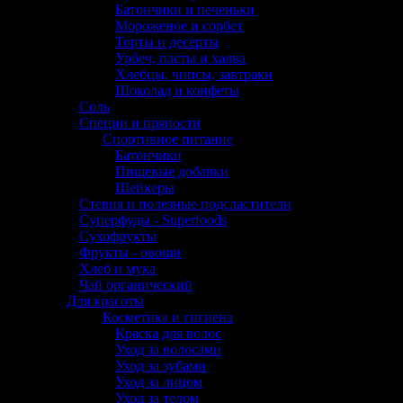
Батончики и печеньки
Мороженое и сорбет
Торты и десерты
Урбеч, пасты и халва
Хлебцы, чипсы, завтраки
Шоколад и конфеты
Соль
Специи и пряности
Спортивное питание
Батончики
Пищевые добавки
Шейкеры
Стевия и полезные подсластители
Суперфуды - Superfoods
Сухофрукты
Фрукты - овощи
Хлеб и мука
Чай органический
Для красоты
Косметика и гигиена
Краска для волос
Уход за волосами
Уход за зубами
Уход за лицом
Уход за телом