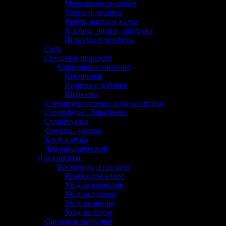
Мороженое и сорбет
Торты и десерты
Урбеч, пасты и халва
Хлебцы, чипсы, завтраки
Шоколад и конфеты
Соль
Специи и пряности
Спортивное питание
Батончики
Пищевые добавки
Шейкеры
Стевия и полезные подсластители
Суперфуды - Superfoods
Сухофрукты
Фрукты - овощи
Хлеб и мука
Чай органический
Для красоты
Косметика и гигиена
Краска для волос
Уход за волосами
Уход за зубами
Уход за лицом
Уход за телом
Одежда и экосумки