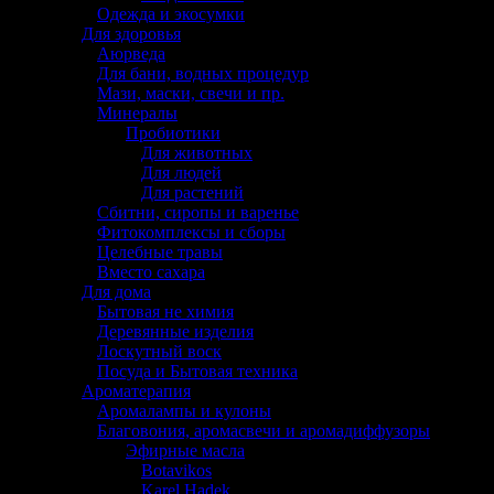
Одежда и экосумки
Для здоровья
Аюрведа
Для бани, водных процедур
Мази, маски, свечи и пр.
Минералы
Пробиотики
Для животных
Для людей
Для растений
Сбитни, сиропы и варенье
Фитокомплексы и сборы
Целебные травы
Вместо сахара
Для дома
Бытовая не химия
Деревянные изделия
Лоскутный воск
Посуда и Бытовая техника
Ароматерапия
Аромалампы и кулоны
Благовония, аромасвечи и аромадиффузоры
Эфирные масла
Botavikos
Karel Hadek