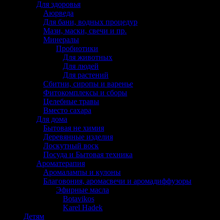
Для здоровья
Аюрведа
Для бани, водных процедур
Мази, маски, свечи и пр.
Минералы
Пробиотики
Для животных
Для людей
Для растений
Сбитни, сиропы и варенье
Фитокомплексы и сборы
Целебные травы
Вместо сахара
Для дома
Бытовая не химия
Деревянные изделия
Лоскутный воск
Посуда и Бытовая техника
Ароматерапия
Аромалампы и кулоны
Благовония, аромасвечи и аромадиффузоры
Эфирные масла
Botavikos
Karel Hadek
Детям