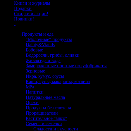
Книги и журналы
Подарки
Скидки и акции!
Новинки!
...
Продукты и еда
"Молочные" продукты
Dainty&Viands
Бобовые
Водоросли, грибы, оливки
Живая еда и вода
Замороженные постные полуфабрикаты
Зерновые
Икра, хумус, соусы
Каши, супы, макароны, котлеты
Мёд
Напитки
Натуральные масла
Орехи
Продукты без глютена
Проращиватели
Растительное "мясо"
Семена и семечки
Сладости и вкусности