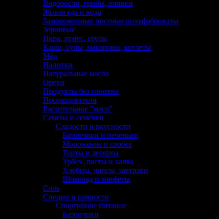
Водоросли, грибы, оливки
Живая еда и вода
Замороженные постные полуфабрикаты
Зерновые
Икра, хумус, соусы
Каши, супы, макароны, котлеты
Мёд
Напитки
Натуральные масла
Орехи
Продукты без глютена
Проращиватели
Растительное "мясо"
Семена и семечки
Сладости и вкусности
Батончики и печеньки
Мороженое и сорбет
Торты и десерты
Урбеч, пасты и халва
Хлебцы, чипсы, завтраки
Шоколад и конфеты
Соль
Специи и пряности
Спортивное питание
Батончики