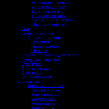
Батончики и печеньки
Мороженое и сорбет
Торты и десерты
Урбеч, пасты и халва
Хлебцы, чипсы, завтраки
Шоколад и конфеты
Соль
Специи и пряности
Спортивное питание
Батончики
Пищевые добавки
Шейкеры
Стевия и полезные подсластители
Суперфуды - Superfoods
Сухофрукты
Фрукты - овощи
Хлеб и мука
Чай органический
Для красоты
Косметика и гигиена
Краска для волос
Уход за волосами
Уход за зубами
Уход за лицом
Уход за телом