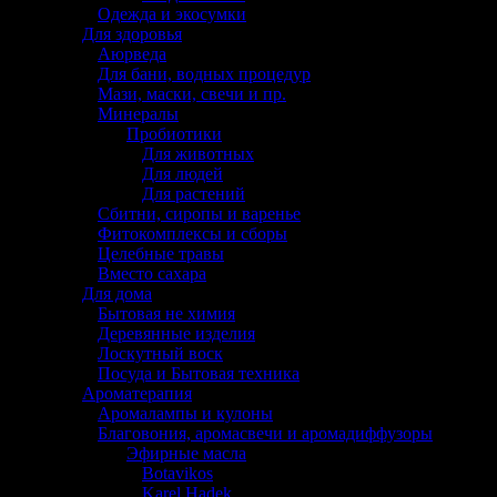
Одежда и экосумки
Для здоровья
Аюрведа
Для бани, водных процедур
Мази, маски, свечи и пр.
Минералы
Пробиотики
Для животных
Для людей
Для растений
Сбитни, сиропы и варенье
Фитокомплексы и сборы
Целебные травы
Вместо сахара
Для дома
Бытовая не химия
Деревянные изделия
Лоскутный воск
Посуда и Бытовая техника
Ароматерапия
Аромалампы и кулоны
Благовония, аромасвечи и аромадиффузоры
Эфирные масла
Botavikos
Karel Hadek