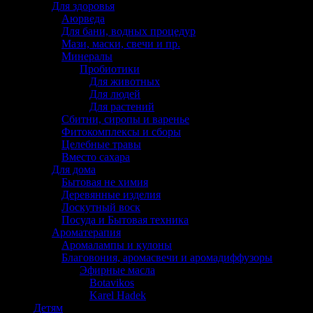
Для здоровья
Аюрведа
Для бани, водных процедур
Мази, маски, свечи и пр.
Минералы
Пробиотики
Для животных
Для людей
Для растений
Сбитни, сиропы и варенье
Фитокомплексы и сборы
Целебные травы
Вместо сахара
Для дома
Бытовая не химия
Деревянные изделия
Лоскутный воск
Посуда и Бытовая техника
Ароматерапия
Аромалампы и кулоны
Благовония, аромасвечи и аромадиффузоры
Эфирные масла
Botavikos
Karel Hadek
Детям