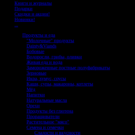
Книги и журналы
Подарки
Скидки и акции!
Новинки!
...
Продукты и еда
"Молочные" продукты
Dainty&Viands
Бобовые
Водоросли, грибы, оливки
Живая еда и вода
Замороженные постные полуфабрикаты
Зерновые
Икра, хумус, соусы
Каши, супы, макароны, котлеты
Мёд
Напитки
Натуральные масла
Орехи
Продукты без глютена
Проращиватели
Растительное "мясо"
Семена и семечки
Сладости и вкусности