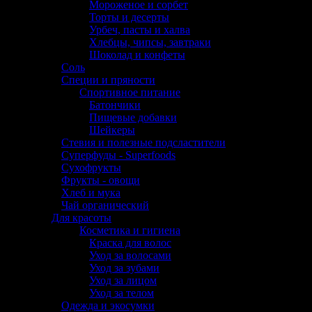
Мороженое и сорбет
Торты и десерты
Урбеч, пасты и халва
Хлебцы, чипсы, завтраки
Шоколад и конфеты
Соль
Специи и пряности
Спортивное питание
Батончики
Пищевые добавки
Шейкеры
Стевия и полезные подсластители
Суперфуды - Superfoods
Сухофрукты
Фрукты - овощи
Хлеб и мука
Чай органический
Для красоты
Косметика и гигиена
Краска для волос
Уход за волосами
Уход за зубами
Уход за лицом
Уход за телом
Одежда и экосумки