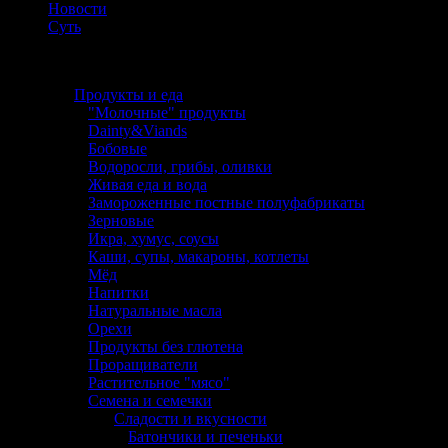
Новости
Суть
Каталог
Продукты и еда
"Молочные" продукты
Dainty&Viands
Бобовые
Водоросли, грибы, оливки
Живая еда и вода
Замороженные постные полуфабрикаты
Зерновые
Икра, хумус, соусы
Каши, супы, макароны, котлеты
Мёд
Напитки
Натуральные масла
Орехи
Продукты без глютена
Проращиватели
Растительное "мясо"
Семена и семечки
Сладости и вкусности
Батончики и печеньки