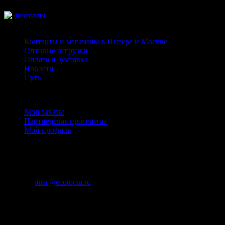
Страницы
Контакты и магазины в Питере и Москве
Оптовые отгрузки
Оплата и доставка
Новости
Суть
Личный кабинет
Мои заказы
Партнерская программа
Мой профиль
Контакты
+7 (911) 925 - 02 - 54
пн-вс с 10:00 до 20:00
piter@ecotopia.ru
ИП Михнюкевич П.В., ОГРН: 310745327300028
Юридический адрес: Челябинск, ул. Академика
Королева, 20-128, ИНН 745303765154, +7 (911)92502054