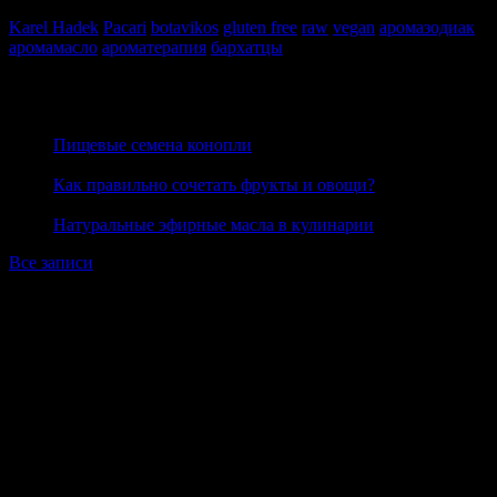
Теги
Karel Hadek
Pacari
botavikos
gluten free
raw
vegan
аромазодиак
аромамасло
ароматерапия
бархатцы
показать все
Блог
27 июня 2020
Пищевые семена конопли
23 июня 2020
Как правильно сочетать фрукты и овощи?
19 июня 2020
Натуральные эфирные масла в кулинарии
Все записи