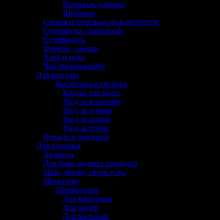
Пищевые добавки
Шейкеры
Стевия и полезные подсластители
Суперфуды - Superfoods
Сухофрукты
Фрукты - овощи
Хлеб и мука
Чай органический
Для красоты
Косметика и гигиена
Краска для волос
Уход за волосами
Уход за зубами
Уход за лицом
Уход за телом
Одежда и экосумки
Для здоровья
Аюрведа
Для бани, водных процедур
Мази, маски, свечи и пр.
Минералы
Пробиотики
Для животных
Для людей
Для растений