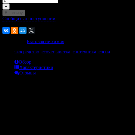
+
В корзину
Сообщить о поступлении
К сравнению
В избранное
Категории:
Бытовая не химия
Теги:
экосредство
,
ecover
,
чистка
,
сантехника
,
сосна
Обзор
Характеристики
Отзывы
Обзор
- Высокоэффективное, мощное, безопасное, отлично чистит,
декальцинирует и освежает, не оказывая вредного
воздействия на дыхательные пути
- Не оказывает вредного влияния на кожу
- Без хлора и веществ, вредных для окружающей среды
- Приятный аромат из компонентов на растительной основе,
не содержит синтетических запахов, без аллергенов