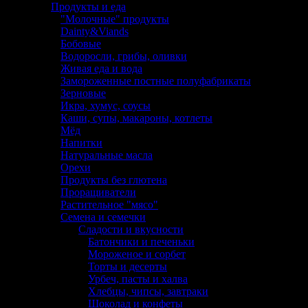
Продукты и еда
"Молочные" продукты
Dainty&Viands
Бобовые
Водоросли, грибы, оливки
Живая еда и вода
Замороженные постные полуфабрикаты
Зерновые
Икра, хумус, соусы
Каши, супы, макароны, котлеты
Мёд
Напитки
Натуральные масла
Орехи
Продукты без глютена
Проращиватели
Растительное "мясо"
Семена и семечки
Сладости и вкусности
Батончики и печеньки
Мороженое и сорбет
Торты и десерты
Урбеч, пасты и халва
Хлебцы, чипсы, завтраки
Шоколад и конфеты