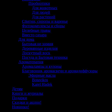
Пробиотики
Для животных
Для людей
Для растений
Сбитни, сиропы и варенье
Фитокомплексы и сборы
Целебные травы
Вместо сахара
Для дома
Бытовая не химия
Деревянные изделия
Лоскутный воск
Посуда и Бытовая техника
Ароматерапия
Аромалампы и кулоны
Благовония, аромасвечи и аромадиффузоры
Эфирные масла
Botavikos
Karel Hadek
Детям
Книги и журналы
Подарки
Скидки и акции!
Новинки!