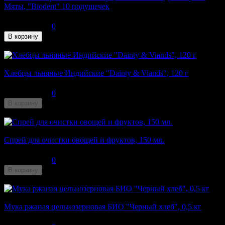
Мяты, "Biodent" 10 подушечек
55
₽
0
В корзину
В наличии
Хлебцы льняные Индийские "Dainty & Viands", 120 г
160
₽
0
В корзину
Недоступен
Спрей для очистки овощей и фруктов, 150 мл.
180
₽
0
В корзину
Недоступен
Мука ржаная цельнозерновая БИО "Черный хлеб", 0,5 кг
137
₽