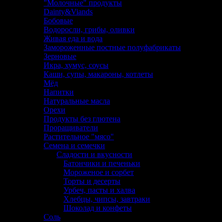
"Молочные" продукты
Dainty&Viands
Бобовые
Водоросли, грибы, оливки
Живая еда и вода
Замороженные постные полуфабрикаты
Зерновые
Икра, хумус, соусы
Каши, супы, макароны, котлеты
Мёд
Напитки
Натуральные масла
Орехи
Продукты без глютена
Проращиватели
Растительное "мясо"
Семена и семечки
Сладости и вкусности
Батончики и печеньки
Мороженое и сорбет
Торты и десерты
Урбеч, пасты и халва
Хлебцы, чипсы, завтраки
Шоколад и конфеты
Соль