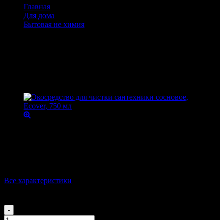
Главная
Для дома
Бытовая не химия
Экосредство для чистки сантехники сосновое, Ecover,
750 мл
Экосредство для чистки сантехники
сосновое, Ecover, 750 мл
Товарный код:
12304
Высокоэффективное экосредство, которое прекрасно
справляется с очисткой сантехники.
Производитель
Бельгия
Вес
812 г
Все характеристики
Этот товар временно недоступен для заказа
499
₽
-