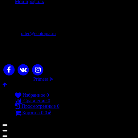
Мой профиль
Контакты
+7 (911) 925 - 02 - 54
пн-вс с 10:00 до 20:00
piter@ecotopia.ru
ИП Михнюкевич П.В., ОГРН: 310745327300028
Юридический адрес: Челябинск, ул. Академика
Королева, 20-128, ИНН 745303765154, +7 (911)92502054
© 2026 Экотопия
Разработано в
Primera.lv
Избранное
0
Сравнение
0
Просмотренные
0
Корзина
0
0
₽