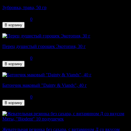
Зубровка, трава, 50 гр
280
₽
0
В корзину
В наличии
Перец душистый горошек Экотопия, 30 г
109
₽
0
В корзину
В наличии
Батончик маковый "Dainty & Viands", 40 г
89
₽
0
В корзину
В наличии
Жевательная резинка без сахара, с витамином Д со вкусом