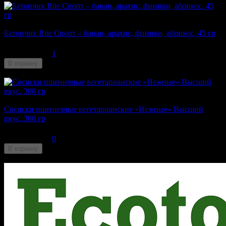
Батончик Bite Спорт – банан, арахис, финики, абрикос, 45 гр
100
₽
1
В корзину
Недоступен
Сосиски пшеничные вегетарианские «Нежные» Высший
вкус, 300 гр
275
₽
0
В корзину
Недоступен