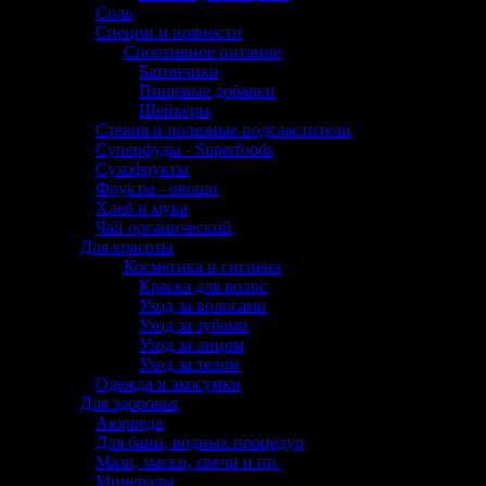
Соль
Специи и пряности
Спортивное питание
Батончики
Пищевые добавки
Шейкеры
Стевия и полезные подсластители
Суперфуды - Superfoods
Сухофрукты
Фрукты - овощи
Хлеб и мука
Чай органический
Для красоты
Косметика и гигиена
Краска для волос
Уход за волосами
Уход за зубами
Уход за лицом
Уход за телом
Одежда и экосумки
Для здоровья
Аюрведа
Для бани, водных процедур
Мази, маски, свечи и пр.
Минералы