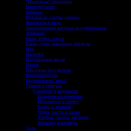
"Молочные" продукты
Dainty&Viands
Бобовые
Водоросли, грибы, оливки
Живая еда и вода
Замороженные постные полуфабрикаты
Зерновые
Икра, хумус, соусы
Каши, супы, макароны, котлеты
Мёд
Напитки
Натуральные масла
Орехи
Продукты без глютена
Проращиватели
Растительное "мясо"
Семена и семечки
Сладости и вкусности
Батончики и печеньки
Мороженое и сорбет
Торты и десерты
Урбеч, пасты и халва
Хлебцы, чипсы, завтраки
Шоколад и конфеты
Соль