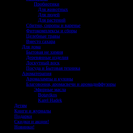
Пробиотики
Для животных
Для людей
Для растений
Сбитни, сиропы и варенье
Фитокомплексы и сборы
Целебные травы
Вместо сахара
Для дома
Бытовая не химия
Деревянные изделия
Лоскутный воск
Посуда и Бытовая техника
Ароматерапия
Аромалампы и кулоны
Благовония, аромасвечи и аромадиффузоры
Эфирные масла
Botavikos
Karel Hadek
Детям
Книги и журналы
Подарки
Скидки и акции!
Новинки!