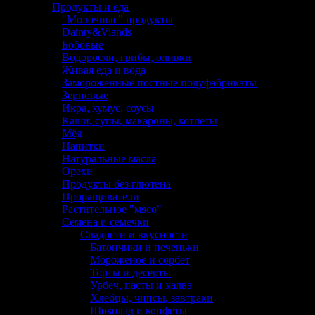
Продукты и еда
"Молочные" продукты
Dainty&Viands
Бобовые
Водоросли, грибы, оливки
Живая еда и вода
Замороженные постные полуфабрикаты
Зерновые
Икра, хумус, соусы
Каши, супы, макароны, котлеты
Мёд
Напитки
Натуральные масла
Орехи
Продукты без глютена
Проращиватели
Растительное "мясо"
Семена и семечки
Сладости и вкусности
Батончики и печеньки
Мороженое и сорбет
Торты и десерты
Урбеч, пасты и халва
Хлебцы, чипсы, завтраки
Шоколад и конфеты