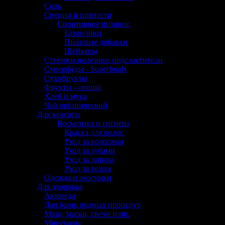
Соль
Специи и пряности
Спортивное питание
Батончики
Пищевые добавки
Шейкеры
Стевия и полезные подсластители
Суперфуды - Superfoods
Сухофрукты
Фрукты - овощи
Хлеб и мука
Чай органический
Для красоты
Косметика и гигиена
Краска для волос
Уход за волосами
Уход за зубами
Уход за лицом
Уход за телом
Одежда и экосумки
Для здоровья
Аюрведа
Для бани, водных процедур
Мази, маски, свечи и пр.
Минералы