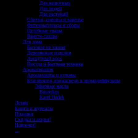
Для животных
Для людей
Для растений
Сбитни, сиропы и варенье
Фитокомплексы и сборы
Целебные травы
Вместо сахара
Для дома
Бытовая не химия
Деревянные изделия
Лоскутный воск
Посуда и Бытовая техника
Ароматерапия
Аромалампы и кулоны
Благовония, аромасвечи и аромадиффузоры
Эфирные масла
Botavikos
Karel Hadek
Детям
Книги и журналы
Подарки
Скидки и акции!
Новинки!
...