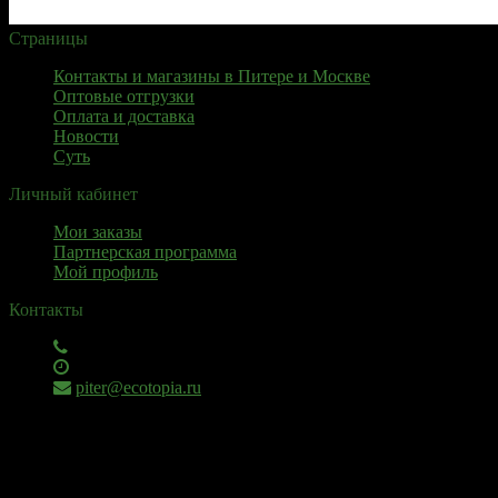
Страницы
Контакты и магазины в Питере и Москве
Оптовые отгрузки
Оплата и доставка
Новости
Суть
Личный кабинет
Мои заказы
Партнерская программа
Мой профиль
Контакты
+7 (911) 925 - 02 - 54
пн-вс с 10:00 до 20:00
piter@ecotopia.ru
ИП Михнюкевич П.В., ОГРН: 310745327300028
Юридический адрес: Челябинск, ул. Академика
Королева, 20-128, ИНН 745303765154, +7 (911)92502054
© 2026 Экотопия