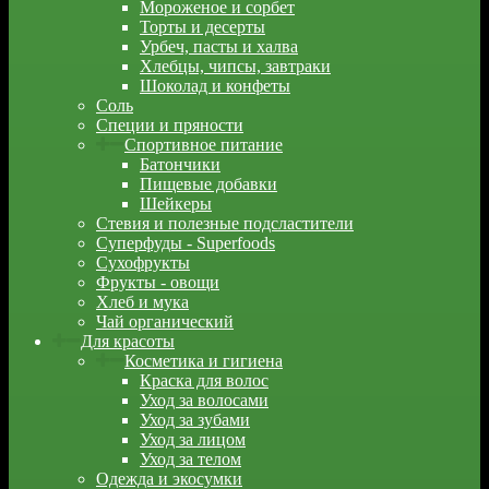
Мороженое и сорбет
Торты и десерты
Урбеч, пасты и халва
Хлебцы, чипсы, завтраки
Шоколад и конфеты
Соль
Специи и пряности
Спортивное питание
Батончики
Пищевые добавки
Шейкеры
Стевия и полезные подсластители
Суперфуды - Superfoods
Сухофрукты
Фрукты - овощи
Хлеб и мука
Чай органический
Для красоты
Косметика и гигиена
Краска для волос
Уход за волосами
Уход за зубами
Уход за лицом
Уход за телом
Одежда и экосумки