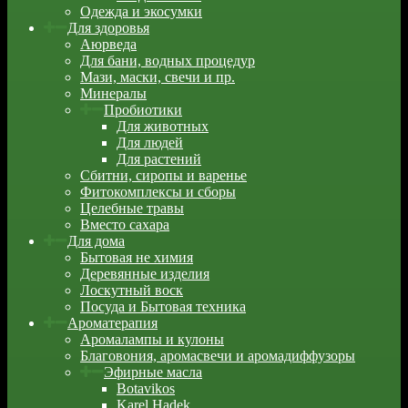
Одежда и экосумки
Для здоровья
Аюрведа
Для бани, водных процедур
Мази, маски, свечи и пр.
Минералы
Пробиотики
Для животных
Для людей
Для растений
Сбитни, сиропы и варенье
Фитокомплексы и сборы
Целебные травы
Вместо сахара
Для дома
Бытовая не химия
Деревянные изделия
Лоскутный воск
Посуда и Бытовая техника
Ароматерапия
Аромалампы и кулоны
Благовония, аромасвечи и аромадиффузоры
Эфирные масла
Botavikos
Karel Hadek