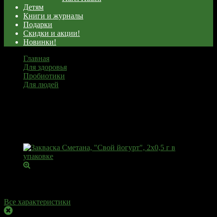
Детям
Книги и журналы
Подарки
Скидки и акции!
Новинки!
Главная
Для здоровья
Пробиотики
Для людей
Закваска Сметана, "Свой йогурт", 2х0,5 г в упаковке
Закваска Сметана, "Свой йогурт",
2х0,5 г в упаковке
Товарный код:
16025
Вес
0.001 г
Все характеристики
Этот товар временно недоступен для заказа