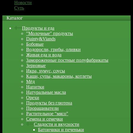
Новости
Суть
Каталог
Продукты и еда
"Молочные" продукты
Dainty&Viands
Бобовые
Водоросли, грибы, оливки
Живая еда и вода
Замороженные постные полуфабрикаты
Зерновые
Икра, хумус, соусы
Каши, супы, макароны, котлеты
Мёд
Напитки
Натуральные масла
Орехи
Продукты без глютена
Проращиватели
Растительное "мясо"
Семена и семечки
Сладости и вкусности
Батончики и печеньки