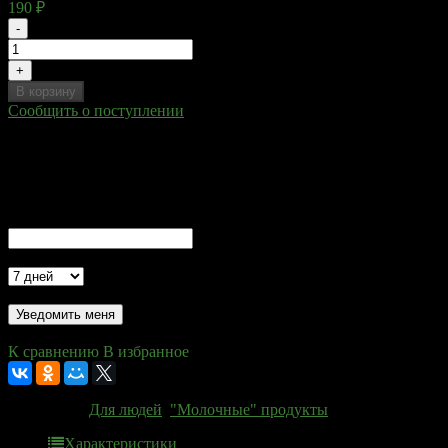
190
₽
-
+
В корзину
Сообщить о поступлении
Сообщить о поступлении товара
Ваша просьба принята!
Вы получите уведомление о поступлении товара в продажу
на указанные Вами контакты
Ваш E-Mail
Актуальность
- обязательно к заполнению
Проверка...
К сравнению
В избранное
Категории:
Для людей
,
"Молочные" продукты
Характеристики