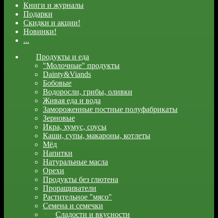
Книги и журналы
Подарки
Скидки и акции!
Новинки!
...
Продукты и еда
"Молочные" продукты
Dainty&Viands
Бобовые
Водоросли, грибы, оливки
Живая еда и вода
Замороженные постные полуфабрикаты
Зерновые
Икра, хумус, соусы
Каши, супы, макароны, котлеты
Мёд
Напитки
Натуральные масла
Орехи
Продукты без глютена
Проращиватели
Растительное "мясо"
Семена и семечки
Сладости и вкусности