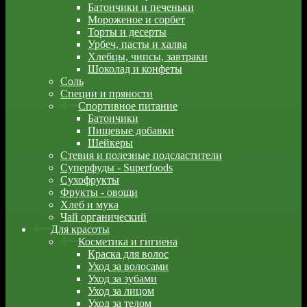
Батончики и печеньки
Мороженое и сорбет
Торты и десерты
Урбеч, пасты и халва
Хлебцы, чипсы, завтраки
Шоколад и конфеты
Соль
Специи и пряности
Спортивное питание
Батончики
Пищевые добавки
Шейкеры
Стевия и полезные подсластители
Суперфуды - Superfoods
Сухофрукты
Фрукты - овощи
Хлеб и мука
Чай органический
Для красоты
Косметика и гигиена
Краска для волос
Уход за волосами
Уход за зубами
Уход за лицом
Уход за телом