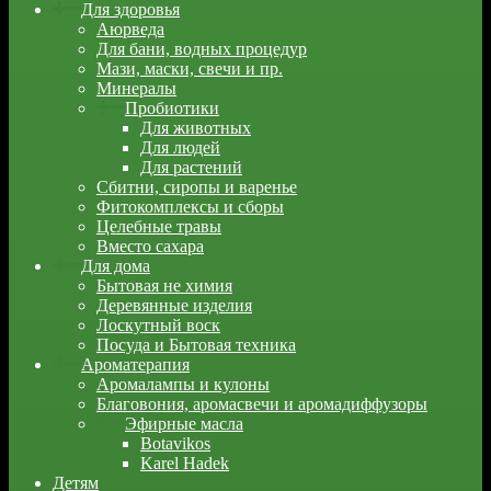
Для здоровья
Аюрведа
Для бани, водных процедур
Мази, маски, свечи и пр.
Минералы
Пробиотики
Для животных
Для людей
Для растений
Сбитни, сиропы и варенье
Фитокомплексы и сборы
Целебные травы
Вместо сахара
Для дома
Бытовая не химия
Деревянные изделия
Лоскутный воск
Посуда и Бытовая техника
Ароматерапия
Аромалампы и кулоны
Благовония, аромасвечи и аромадиффузоры
Эфирные масла
Botavikos
Karel Hadek
Детям