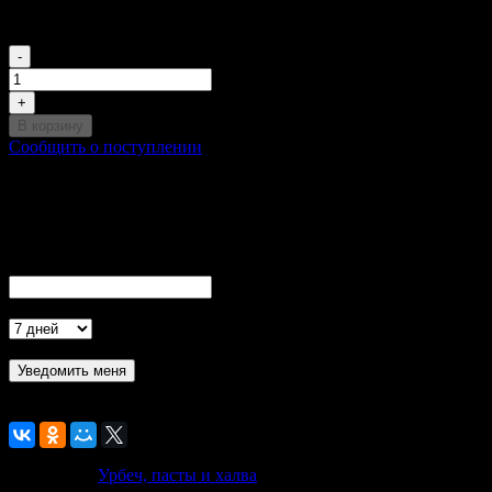
Этот товар временно недоступен для заказа
540
₽
-
+
В корзину
Сообщить о поступлении
Сообщить о поступлении товара
Ваша просьба принята!
Вы получите уведомление о поступлении товара в продажу
на указанные Вами контакты
Ваш E-Mail
Актуальность
- обязательно к заполнению
Проверка...
К сравнению
В избранное
Категории:
Урбеч, пасты и халва