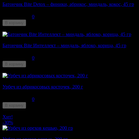
Батончик Bite Detox – финики, абрикос, миндаль, кокос, 45 гр
100
₽
0
В корзину
Недоступен
Батончик Bite Интеллект – миндаль, яблоко, корица, 45 гр
100
₽
0
В корзину
Недоступен
Урбеч из абрикосовых косточек, 200 г
305
₽
0
В корзину
Недоступен
Хит!
-30%