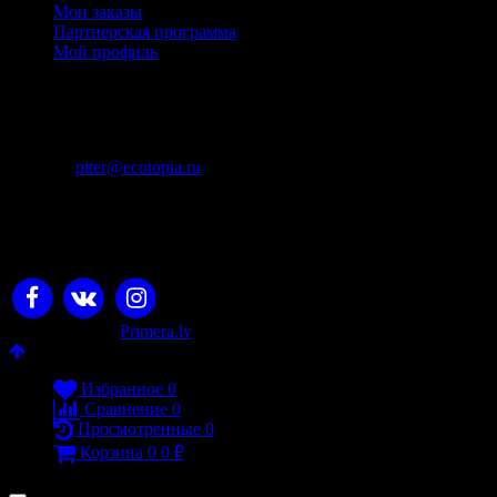
Мои заказы
Партнерская программа
Мой профиль
Контакты
+7 (911) 925 - 02 - 54
пн-вс с 10:00 до 20:00
piter@ecotopia.ru
ИП Михнюкевич П.В., ОГРН: 310745327300028
Юридический адрес: Челябинск, ул. Академика
Королева, 20-128, ИНН 745303765154, +7 (911)92502054
© 2026 Экотопия
Разработано в
Primera.lv
Избранное
0
Сравнение
0
Просмотренные
0
Корзина
0
0
₽