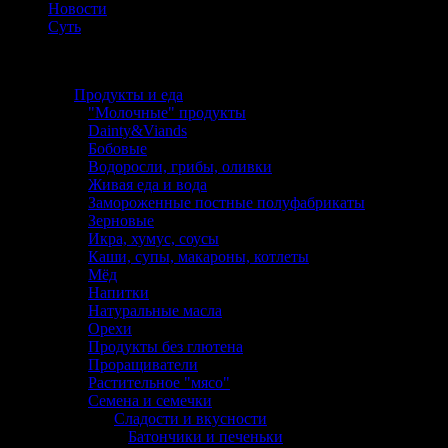
Новости
Суть
Каталог
Продукты и еда
"Молочные" продукты
Dainty&Viands
Бобовые
Водоросли, грибы, оливки
Живая еда и вода
Замороженные постные полуфабрикаты
Зерновые
Икра, хумус, соусы
Каши, супы, макароны, котлеты
Мёд
Напитки
Натуральные масла
Орехи
Продукты без глютена
Проращиватели
Растительное "мясо"
Семена и семечки
Сладости и вкусности
Батончики и печеньки