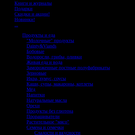
Книги и журналы
Подарки
Скидки и акции!
Новинки!
...
Продукты и еда
"Молочные" продукты
Dainty&Viands
Бобовые
Водоросли, грибы, оливки
Живая еда и вода
Замороженные постные полуфабрикаты
Зерновые
Икра, хумус, соусы
Каши, супы, макароны, котлеты
Мёд
Напитки
Натуральные масла
Орехи
Продукты без глютена
Проращиватели
Растительное "мясо"
Семена и семечки
Сладости и вкусности