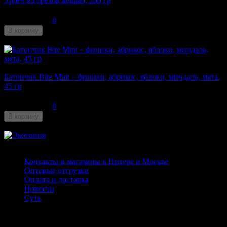
Урбеч из орехов кешью, 200 гр
382
₽
545
₽
0
В корзину
Недоступен
Батончик Bite Mint – финики, абрикос, яблоки, миндаль, мята,
45 гр
100
₽
0
В корзину
Недоступен
Страницы
Контакты и магазины в Питере и Москве
Оптовые отгрузки
Оплата и доставка
Новости
Суть
Личный кабинет