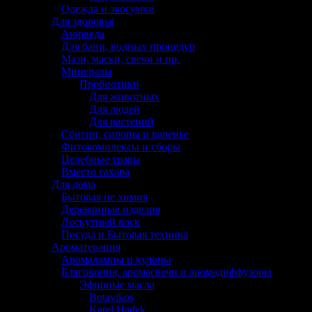
Одежда и экосумки
Для здоровья
Аюрведа
Для бани, водных процедур
Мази, маски, свечи и пр.
Минералы
Пробиотики
Для животных
Для людей
Для растений
Сбитни, сиропы и варенье
Фитокомплексы и сборы
Целебные травы
Вместо сахара
Для дома
Бытовая не химия
Деревянные изделия
Лоскутный воск
Посуда и Бытовая техника
Ароматерапия
Аромалампы и кулоны
Благовония, аромасвечи и аромадиффузоры
Эфирные масла
Botavikos
Karel Hadek