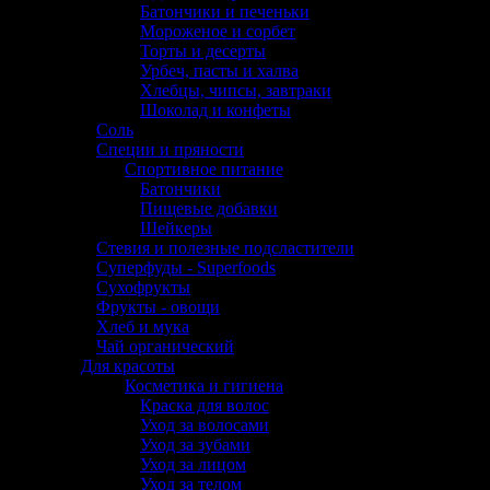
Батончики и печеньки
Мороженое и сорбет
Торты и десерты
Урбеч, пасты и халва
Хлебцы, чипсы, завтраки
Шоколад и конфеты
Соль
Специи и пряности
Спортивное питание
Батончики
Пищевые добавки
Шейкеры
Стевия и полезные подсластители
Суперфуды - Superfoods
Сухофрукты
Фрукты - овощи
Хлеб и мука
Чай органический
Для красоты
Косметика и гигиена
Краска для волос
Уход за волосами
Уход за зубами
Уход за лицом
Уход за телом