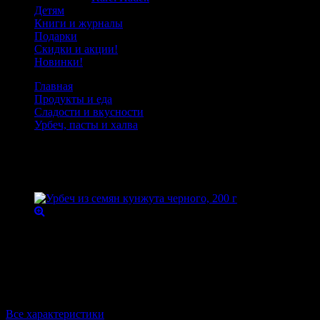
Детям
Книги и журналы
Подарки
Скидки и акции!
Новинки!
Главная
Продукты и еда
Сладости и вкусности
Урбеч, пасты и халва
Урбеч из семян кунжута черного, 200 г
Урбеч из семян кунжута черного, 200 г
Товарный код:
11373
Питательная натуральная паста богатая кальцием. Наполняет
энергией на целый день.
Вес
370 г
Все характеристики