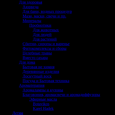
Для здоровья
Аюрведа
Для бани, водных процедур
Мази, маски, свечи и пр.
Минералы
Пробиотики
Для животных
Для людей
Для растений
Сбитни, сиропы и варенье
Фитокомплексы и сборы
Целебные травы
Вместо сахара
Для дома
Бытовая не химия
Деревянные изделия
Лоскутный воск
Посуда и Бытовая техника
Ароматерапия
Аромалампы и кулоны
Благовония, аромасвечи и аромадиффузоры
Эфирные масла
Botavikos
Karel Hadek
Детям