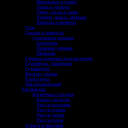
Мороженое и сорбет
Торты и десерты
Урбеч, пасты и халва
Хлебцы, чипсы, завтраки
Шоколад и конфеты
Соль
Специи и пряности
Спортивное питание
Батончики
Пищевые добавки
Шейкеры
Стевия и полезные подсластители
Суперфуды - Superfoods
Сухофрукты
Фрукты - овощи
Хлеб и мука
Чай органический
Для красоты
Косметика и гигиена
Краска для волос
Уход за волосами
Уход за зубами
Уход за лицом
Уход за телом
Одежда и экосумки