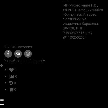
ИП Михнюкевич П.В.,
ОГРН: 310745327300028
Юридический адрес:
Челябинск, ул.
Академика Королева,
20-128, ИНН
745303765154, +7
(911)92502054
© 2026 Экотопия
Разработано в
Primera.lv
0
0
0
0