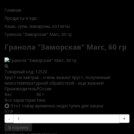
Главная
Продукты и еда
Каши, супы, макароны, котлеты
Гранола "Заморская" Marc, 60 гр
Гранола "Заморская" Marc, 60 гр
Товарный код:
12520
Хруст на завтрак - очень важно! Хруст, полученный
низкотемпературной обработкой - еще важнее!
Производитель
РОссия
Вес
80 г
Все характеристики
Этот товар временно недоступен для заказа
97
₽
-
+
В корзину