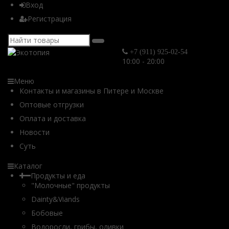
Вход
Регистрация
+7 (911) 925-02-54
10:00 - 20:00
Меню
Контакты и магазины в Питере и Москве
Оптовые отгрузки
Оплата и доставка
Новости
Суть
Каталог
Продукты и еда
"Молочные" продукты
Dainty&Viands
Бобовые
Водоросли, грибы, оливки