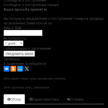
Сообщить о поступлении
Сообщить о поступлении товара
Ваша просьба принята!
Вы получите уведомление о поступлении товара в продажу
на указанные Вами контакты
Ваш E-Mail
Актуальность
- обязательно к заполнению
Проверка...
К сравнению
В избранное
Категории:
Каши, супы, макароны, котлеты
Теги:
гранола
,
marc
,
заморская
Обзор
Характеристики
Отзывы