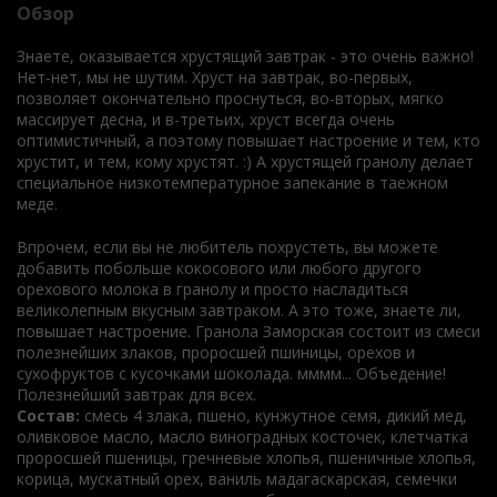
Обзор
Знаете, оказывается хрустящий завтрак - это очень важно!
Нет-нет, мы не шутим. Хруст на завтрак, во-первых,
позволяет окончательно проснуться, во-вторых, мягко
массирует десна, и в-третьих, хруст всегда очень
оптимистичный, а поэтому повышает настроение и тем, кто
хрустит, и тем, кому хрустят. :) А хрустящей гранолу делает
специальное низкотемпературное запекание в таежном
меде.
Впрочем, если вы не любитель похрустеть, вы можете
добавить побольше кокосового или любого другого
орехового молока в гранолу и просто насладиться
великолепным вкусным завтраком. А это тоже, знаете ли,
повышает настроение. Гранола Заморская состоит из смеси
полезнейших злаков, проросшей пшиницы, орехов и
сухофруктов с кусочками шоколада. мммм... Объедение!
Полезнейший завтрак для всех.
Состав:
смесь 4 злака, пшено, кунжутное семя, дикий мед,
оливковое масло, масло виноградных косточек, клетчатка
проросшей пшеницы, гречневые хлопья, пшеничные хлопья,
корица, мускатный орех, ваниль мадагаскарская, семечки