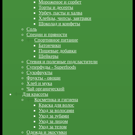
Мороженое и сорбет
Торты и десерты
Урбеч, пасты и халва
Хлебцы, чипсы, завтраки
Шоколад и конфеты
Соль
Специи и пряности
Спортивное питание
Батончики
Пищевые добавки
Шейкеры
Стевия и полезные подсластители
Суперфуды - Superfoods
Сухофрукты
Фрукты - овощи
Хлеб и мука
Чай органический
Для красоты
Косметика и гигиена
Краска для волос
Уход за волосами
Уход за зубами
Уход за лицом
Уход за телом
Одежда и экосумки