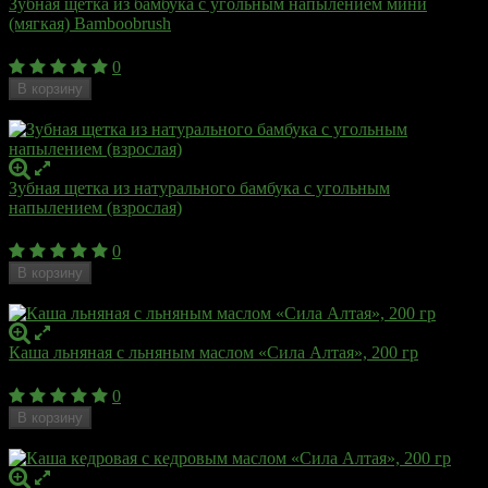
Зубная щетка из бамбука с угольным напылением мини
(мягкая) Bamboobrush
220
₽
0
В корзину
Недоступен
Зубная щетка из натурального бамбука с угольным
напылением (взрослая)
435
₽
0
В корзину
Недоступен
Каша льняная с льняным маслом «Сила Алтая», 200 гр
115
₽
0
В корзину
Недоступен