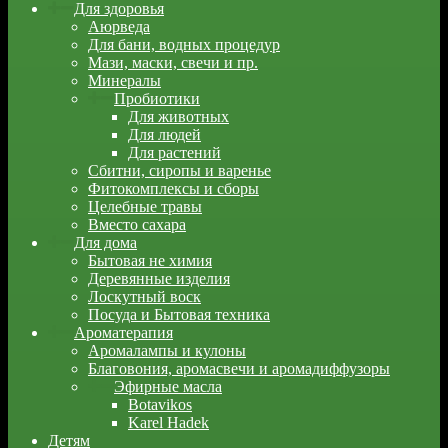
Для здоровья
Аюрведа
Для бани, водных процедур
Мази, маски, свечи и пр.
Минералы
Пробиотики
Для животных
Для людей
Для растений
Сбитни, сиропы и варенье
Фитокомплексы и сборы
Целебные травы
Вместо сахара
Для дома
Бытовая не химия
Деревянные изделия
Лоскутный воск
Посуда и Бытовая техника
Ароматерапия
Аромалампы и кулоны
Благовония, аромасвечи и аромадиффузоры
Эфирные масла
Botavikos
Karel Hadek
Детям