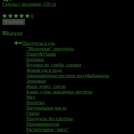
Галеты с чесноком, 150 гр
140
₽
0
В корзину
Недоступен
Каталог
Продукты и еда
"Молочные" продукты
Dainty&Viands
Бобовые
Водоросли, грибы, оливки
Живая еда и вода
Замороженные постные полуфабрикаты
Зерновые
Икра, хумус, соусы
Каши, супы, макароны, котлеты
Мёд
Напитки
Натуральные масла
Орехи
Продукты без глютена
Проращиватели
Растительное "мясо"