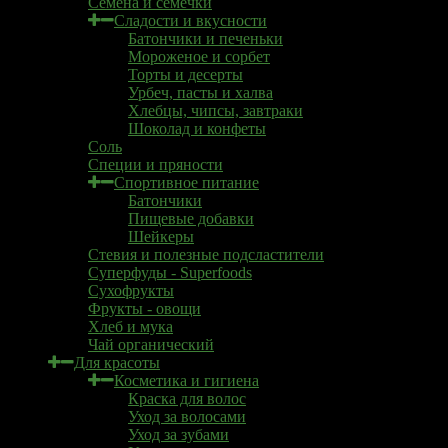
Семена и семечки
Сладости и вкусности
Батончики и печеньки
Мороженое и сорбет
Торты и десерты
Урбеч, пасты и халва
Хлебцы, чипсы, завтраки
Шоколад и конфеты
Соль
Специи и пряности
Спортивное питание
Батончики
Пищевые добавки
Шейкеры
Стевия и полезные подсластители
Суперфуды - Superfoods
Сухофрукты
Фрукты - овощи
Хлеб и мука
Чай органический
Для красоты
Косметика и гигиена
Краска для волос
Уход за волосами
Уход за зубами