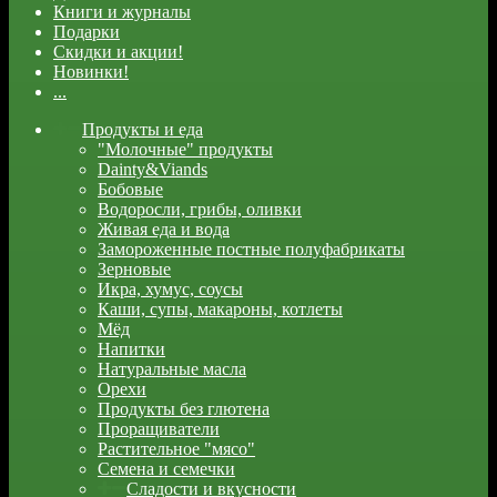
Книги и журналы
Подарки
Скидки и акции!
Новинки!
...
Продукты и еда
"Молочные" продукты
Dainty&Viands
Бобовые
Водоросли, грибы, оливки
Живая еда и вода
Замороженные постные полуфабрикаты
Зерновые
Икра, хумус, соусы
Каши, супы, макароны, котлеты
Мёд
Напитки
Натуральные масла
Орехи
Продукты без глютена
Проращиватели
Растительное "мясо"
Семена и семечки
Сладости и вкусности