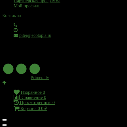
Партнерская программа
Мой профиль
Контакты
+7 (911) 925 - 02 - 54
пн-вс с 10:00 до 20:00
piter@ecotopia.ru
ИП Михнюкевич П.В., ОГРН: 310745327300028
Юридический адрес: Челябинск, ул. Академика
Королева, 20-128, ИНН 745303765154, +7 (911)92502054
© 2026 Экотопия
Разработано в
Primera.lv
Избранное
0
Сравнение
0
Просмотренные
0
Корзина
0
0
₽