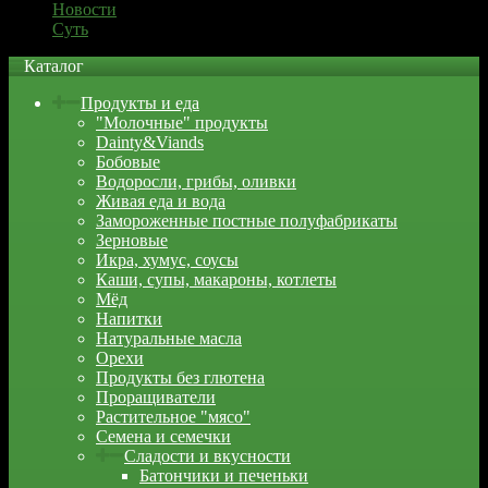
Новости
Суть
Каталог
Продукты и еда
"Молочные" продукты
Dainty&Viands
Бобовые
Водоросли, грибы, оливки
Живая еда и вода
Замороженные постные полуфабрикаты
Зерновые
Икра, хумус, соусы
Каши, супы, макароны, котлеты
Мёд
Напитки
Натуральные масла
Орехи
Продукты без глютена
Проращиватели
Растительное "мясо"
Семена и семечки
Сладости и вкусности
Батончики и печеньки