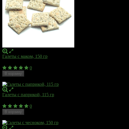
Галеты с маком, 150 гр
140
₽
0
В корзину
Недоступен
Галеты с паприкой, 115 гр
136
₽
0
В корзину
Недоступен