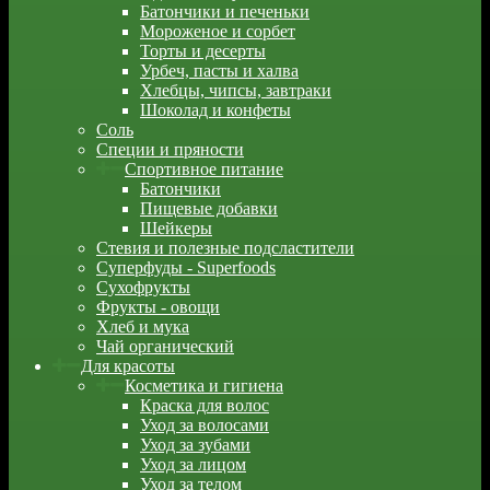
Батончики и печеньки
Мороженое и сорбет
Торты и десерты
Урбеч, пасты и халва
Хлебцы, чипсы, завтраки
Шоколад и конфеты
Соль
Специи и пряности
Спортивное питание
Батончики
Пищевые добавки
Шейкеры
Стевия и полезные подсластители
Суперфуды - Superfoods
Сухофрукты
Фрукты - овощи
Хлеб и мука
Чай органический
Для красоты
Косметика и гигиена
Краска для волос
Уход за волосами
Уход за зубами
Уход за лицом
Уход за телом