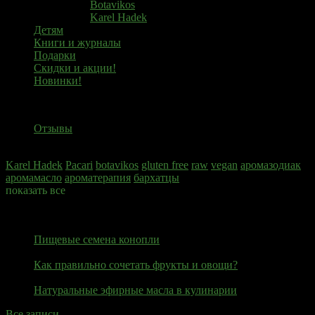
Botavikos
Karel Hadek
Детям
Книги и журналы
Подарки
Скидки и акции!
Новинки!
Отзывы
Отзывы
Теги
Karel Hadek
Pacari
botavikos
gluten free
raw
vegan
аромазодиак
аромамасло
ароматерапия
бархатцы
показать все
Блог
27 июня 2020
Пищевые семена конопли
23 июня 2020
Как правильно сочетать фрукты и овощи?
19 июня 2020
Натуральные эфирные масла в кулинарии
Все записи