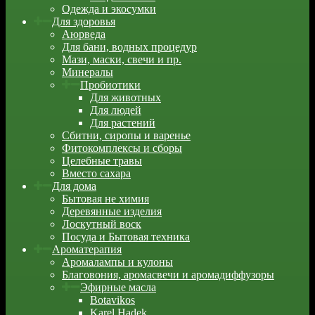
Одежда и экосумки
Для здоровья
Аюрведа
Для бани, водных процедур
Мази, маски, свечи и пр.
Минералы
Пробиотики
Для животных
Для людей
Для растений
Сбитни, сиропы и варенье
Фитокомплексы и сборы
Целебные травы
Вместо сахара
Для дома
Бытовая не химия
Деревянные изделия
Лоскутный воск
Посуда и Бытовая техника
Ароматерапия
Аромалампы и кулоны
Благовония, аромасвечи и аромадиффузоры
Эфирные масла
Botavikos
Karel Hadek