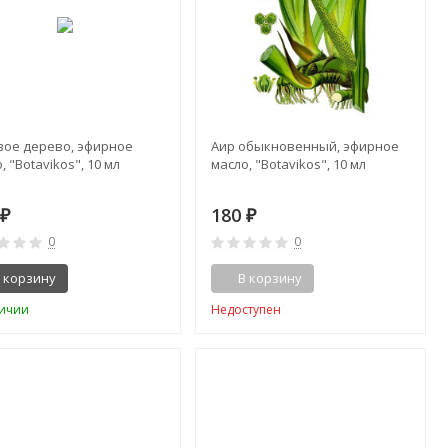
вое дерево, эфирное
Аир обыкновенный, эфирное
, "Botavikos", 10 мл
масло, "Botavikos", 10 мл
5
180
₽
₽
0
0
 корзину
В корзину
личии
Недоступен