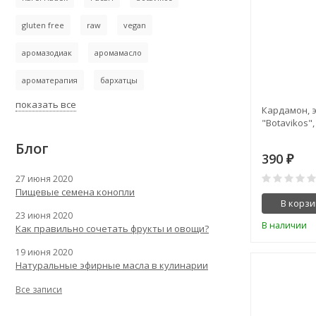
gluten free
raw
vegan
аромазодиак
аромамасло
ароматерапия
бархатцы
показать все
Кардамон, 
"Botavikos",
Блог
390
₽
27 июня 2020
Пищевые семена конопли
В корзи
23 июня 2020
В наличии
Как правильно сочетать фрукты и овощи?
19 июня 2020
Натуральные эфирные масла в кулинарии
Все записи