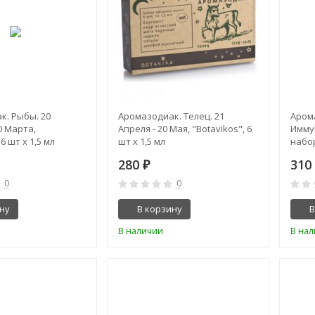
к. Рыбы. 20
Аромазодиак. Телец. 21
Аром
0 Марта,
Апреля - 20 Мая, "Botavikos", 6
Имму
6 шт x 1,5 мл
шт x 1,5 мл
набор
мл
280
31
₽
0
0
ну
В корзину
В
В наличии
В на