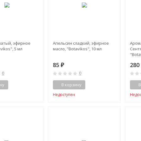
чатый, эфирное
Апельсин сладкий, эфирное
Арома
vikos", 5 мл
масло, "Botavikos", 10 мл
Сентя
"Bota
85
28
₽
0
0
ну
В корзину
В
Недоступен
Недо