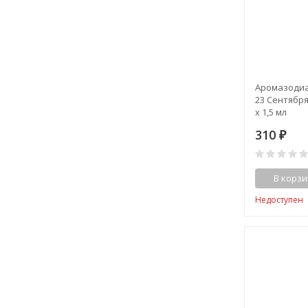
Аромазодиак
23 Сентября,
x 1,5 мл
310
₽
В корзи
Недоступен