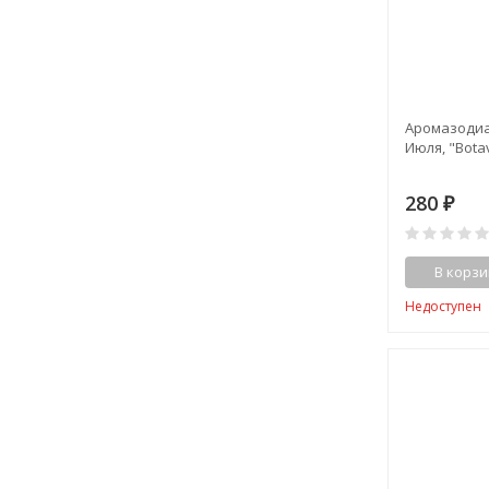
Аромазодиак
Июля, "Botav
280
₽
В корзи
Недоступен