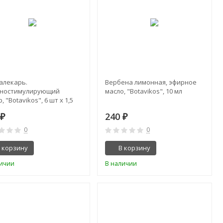
алекарь.
Вербена лимонная, эфирное
ностимулирующий
масло, "Botavikos", 10 мл
, "Botavikos", 6 шт x 1,5
0
240
₽
₽
0
0
 корзину
В корзину
личии
В наличии