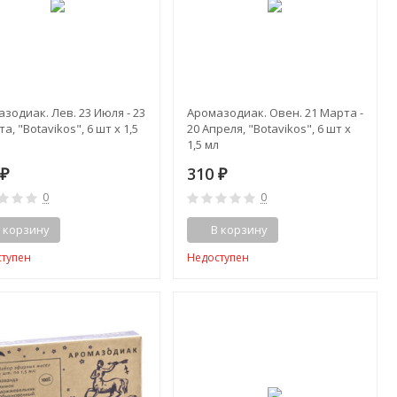
зодиак. Лев. 23 Июля - 23
Аромазодиак. Овен. 21 Марта -
та, "Botavikos", 6 шт x 1,5
20 Апреля, "Botavikos", 6 шт x
1,5 мл
0
310
₽
₽
0
0
 корзину
В корзину
ступен
Недоступен