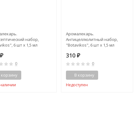
алекарь.
Аромалекарь.
септический набор,
Антицеллюлитный набор,
vikos", 6 шт x 1,5 мл
"Botavikos", 6 шт x 1,5 мл
0
310
₽
₽
0
0
 корзину
В корзину
 наличии
Недоступен