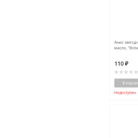
Анис звёзд
масло, "Bota
110
₽
В корзи
Недоступен