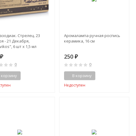
азодиак. Стрелец. 23
Аромалампа ручная роспись
я - 21 Декабря,
керамика, 16 см
vikos", 6 шт x 1,5 мл
0
250
₽
₽
0
0
 корзину
В корзину
ступен
Недоступен