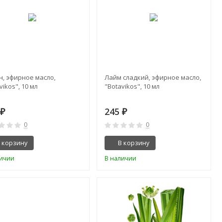
н, эфирное масло,
Лайм сладкий, эфирное масло,
vikos", 10 мл
"Botavikos", 10 мл
0
245
₽
₽
0
0
 корзину
В корзину
личии
В наличии