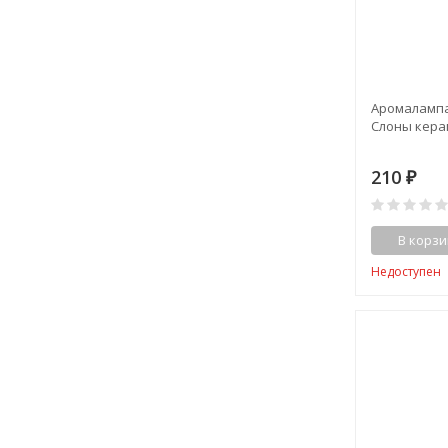
Аромалампа
Слоны кера
210
₽
В корзи
Недоступен