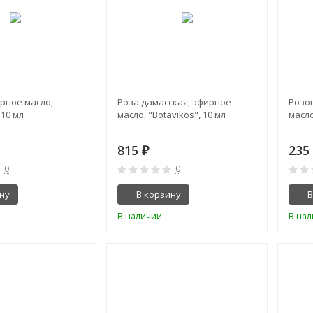
рное масло,
Роза дамасская, эфирное
Розо
 10 мл
масло, "Botavikos", 10 мл
масло
815
23
₽
0
0
ну
В корзину
В
В наличии
В на