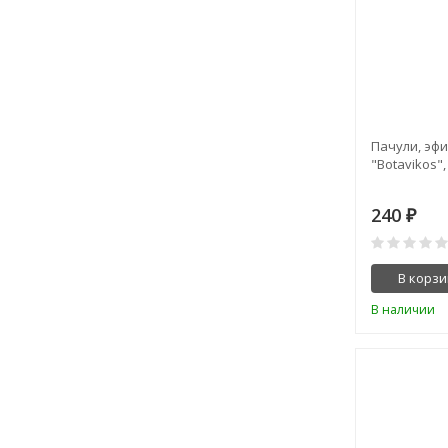
Пачули, эфи
"Botavikos",
240
₽
В корзи
В наличии