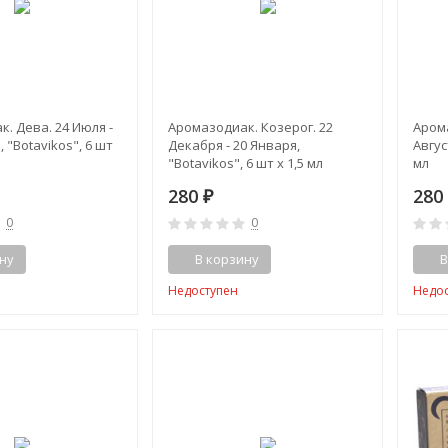
. Дева. 24 Июля -
Аромазодиак. Козерог. 22
Арома
 "Botavikos", 6 шт
Декабря - 20 Января,
Авгус
"Botavikos", 6 шт x 1,5 мл
мл
280
28
₽
0
0
ну
В корзину
В
Недоступен
Недо