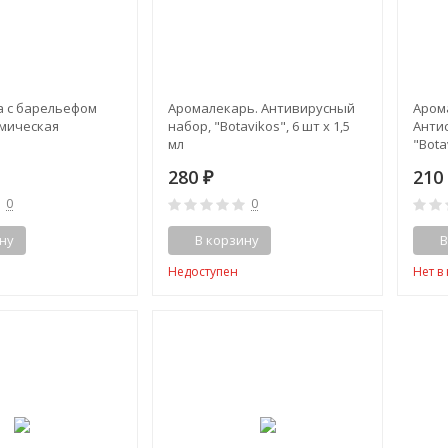
 с барельефом
Аромалекарь. Антивирусный
Аром
мическая
набор, "Botavikos", 6 шт x 1,5
Анти
мл
"Bota
280
21
₽
0
0
ну
В корзину
В
Недоступен
Нет в