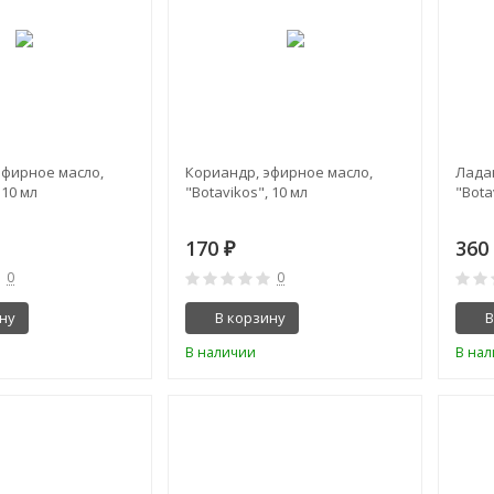
эфирное масло,
Кориандр, эфирное масло,
Лада
 10 мл
"Botavikos", 10 мл
"Bota
170
36
₽
0
0
ну
В корзину
В
В наличии
В на