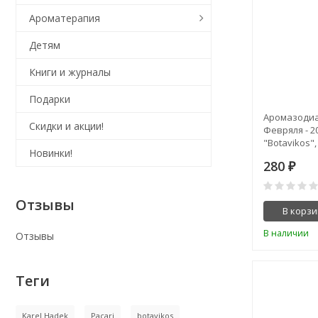
Ароматерапия
Детям
Книги и журналы
Подарки
Аромазодиа
Скидки и акции!
Февряля - 2
"Botavikos", 
Новинки!
280
₽
Отзывы
В корзи
В наличии
Отзывы
Теги
Karel Hadek
Pacari
botavikos