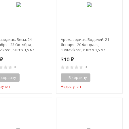
зодиак. Весы. 24
Аромазодиак. Водолей. 21
бря - 23 Октября,
Января - 20 Февраля,
vikos", 6 шт x 1,5 мл
"Botavikos", 6 шт x 1,5 мл
0
310
₽
₽
0
0
 корзину
В корзину
ступен
Недоступен