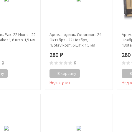
. Рак. 22 Июня - 22
Аромазодиак. Скорпион. 24
Аром
ikos", 6 шт x 1,5 мл
Октября - 22 Ноября,
Ноябр
"Botavikos", 6 шт x 1,5 мл
"Bota
280
28
₽
0
0
ну
В корзину
В
Недоступен
Недо