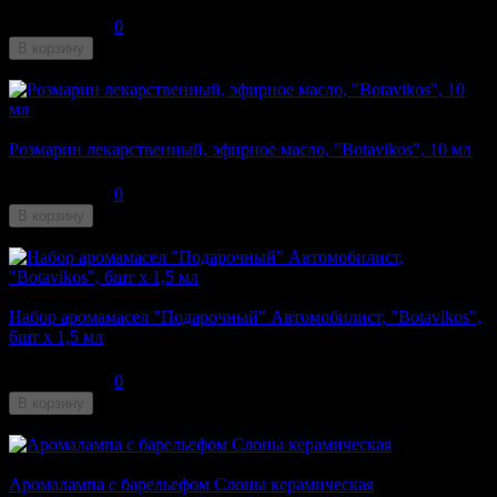
93
₽
0
В корзину
Недоступен
Розмарин лекарственный, эфирное масло, "Botavikos", 10 мл
90
₽
0
В корзину
Недоступен
Набор аромамасел "Подарочный" Автомобилист, "Botavikos",
6шт х 1,5 мл
310
₽
0
В корзину
Недоступен
Аромалампа с барельефом Слоны керамическая