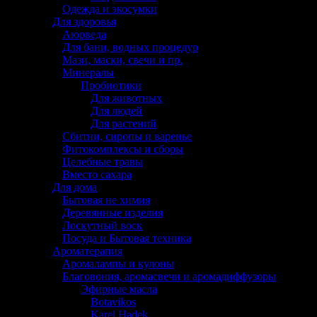
Одежда и экосумки
Для здоровья
Аюрведа
Для бани, водных процедур
Мази, маски, свечи и пр.
Минералы
Пробиотики
Для животных
Для людей
Для растений
Сбитни, сиропы и варенье
Фитокомплексы и сборы
Целебные травы
Вместо сахара
Для дома
Бытовая не химия
Деревянные изделия
Лоскутный воск
Посуда и Бытовая техника
Ароматерапия
Аромалампы и кулоны
Благовония, аромасвечи и аромадиффузоры
Эфирные масла
Botavikos
Karel Hadek