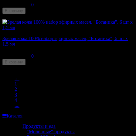
0
В корзину
Недоступен
Зрелая кожа 100% набор эфирных масел, "Ботаника", 6 шт x
1,5 мл
176
₽
0
В корзину
Недоступен
←
1
2
3
4
→
Каталог
Продукты и еда
"Молочные" продукты