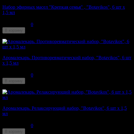
Набор эфирных масел "Крепкая семья" , "Botavikos", 6 шт x
1,5 мл
310
₽
0
В корзину
Недоступен
Аромалекарь. Противоревматический набор, "Botavikos", 6 шт
x 1,5 мл
210
₽
0
В корзину
Недоступен
Аромалекарь. Релаксирующий набор, "Botavikos", 6 шт x 1,5
мл
280
₽
0
В корзину