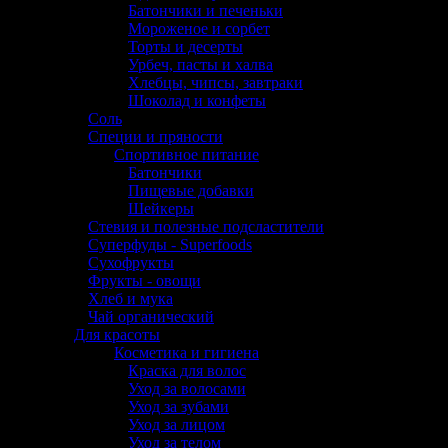
Батончики и печеньки
Мороженое и сорбет
Торты и десерты
Урбеч, пасты и халва
Хлебцы, чипсы, завтраки
Шоколад и конфеты
Соль
Специи и пряности
Спортивное питание
Батончики
Пищевые добавки
Шейкеры
Стевия и полезные подсластители
Суперфуды - Superfoods
Сухофрукты
Фрукты - овощи
Хлеб и мука
Чай органический
Для красоты
Косметика и гигиена
Краска для волос
Уход за волосами
Уход за зубами
Уход за лицом
Уход за телом