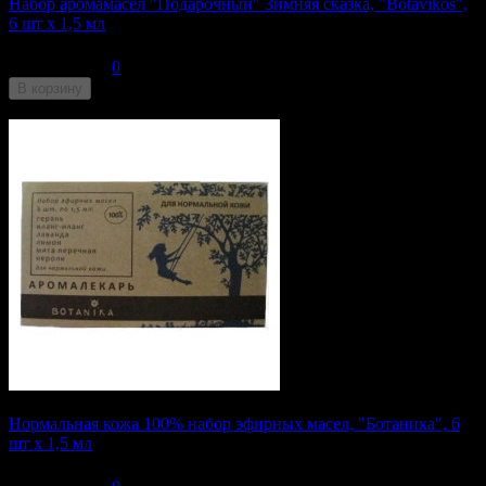
Набор аромамасел "Подарочный" Зимняя сказка, "Botavikos",
6 шт x 1,5 мл
210
₽
0
В корзину
Недоступен
Нормальная кожа 100% набор эфирных масел, "Ботаника", 6
шт x 1,5 мл
176
₽