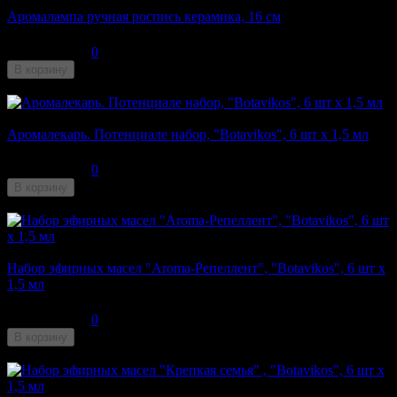
Аромалампа ручная роспись керамика, 16 см
250
₽
0
В корзину
Недоступен
Аромалекарь. Потенциале набор, "Botavikos", 6 шт x 1,5 мл
310
₽
0
В корзину
Недоступен
Набор эфирных масел "Aroma-Репеллент", "Botavikos", 6 шт x
1,5 мл
310
₽
0
В корзину
Недоступен