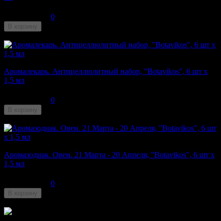
210
₽
0
В корзину
Нет в наличии
Аромалекарь. Антицеллюлитный набор, "Botavikos", 6 шт x
1,5 мл
310
₽
0
В корзину
Недоступен
Аромазодиак. Овен. 21 Марта - 20 Апреля, "Botavikos", 6 шт x
1,5 мл
310
₽
0
В корзину
Недоступен