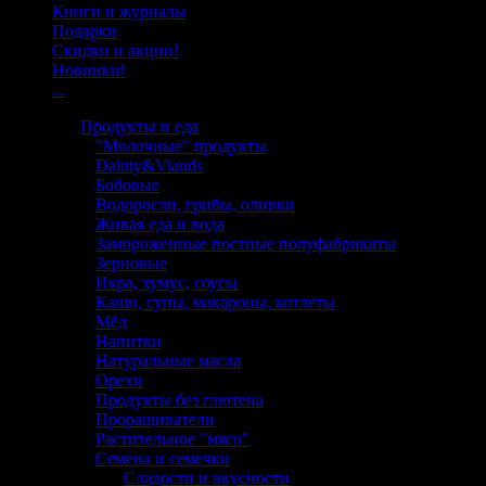
Книги и журналы
Подарки
Скидки и акции!
Новинки!
...
Продукты и еда
"Молочные" продукты
Dainty&Viands
Бобовые
Водоросли, грибы, оливки
Живая еда и вода
Замороженные постные полуфабрикаты
Зерновые
Икра, хумус, соусы
Каши, супы, макароны, котлеты
Мёд
Напитки
Натуральные масла
Орехи
Продукты без глютена
Проращиватели
Растительное "мясо"
Семена и семечки
Сладости и вкусности