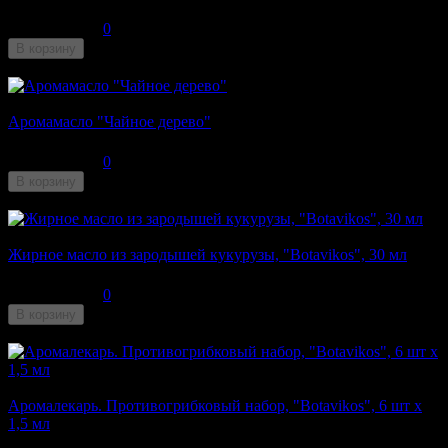
210
₽
0
В корзину
Недоступен
Аромамасло "Чайное дерево"
170
₽
0
В корзину
Недоступен
Жирное масло из зародышей кукурузы, "Botavikos", 30 мл
100
₽
0
В корзину
Недоступен
Аромалекарь. Противогрибковый набор, "Botavikos", 6 шт x
1,5 мл
210
₽