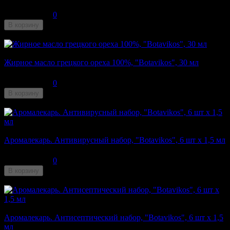
210
₽
0
В корзину
Недоступен
Жирное масло грецкого ореха 100%, "Botavikos", 30 мл
140
₽
0
В корзину
Недоступен
Аромалекарь. Антивирусный набор, "Botavikos", 6 шт x 1,5 мл
280
₽
0
В корзину
Недоступен
Аромалекарь. Антисептический набор, "Botavikos", 6 шт x 1,5
мл