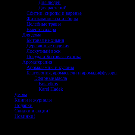
Для людей
Для растений
Сбитни, сиропы и варенье
Фитокомплексы и сборы
Целебные травы
Вместо сахара
Для дома
Бытовая не химия
Деревянные изделия
Лоскутный воск
Посуда и Бытовая техника
Ароматерапия
Аромалампы и кулоны
Благовония, аромасвечи и аромадиффузоры
Эфирные масла
Botavikos
Karel Hadek
Детям
Книги и журналы
Подарки
Скидки и акции!
Новинки!
Отзывы