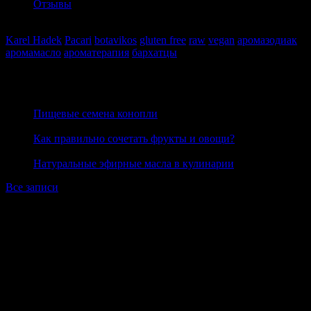
Отзывы
Теги
Karel Hadek
Pacari
botavikos
gluten free
raw
vegan
аромазодиак
аромамасло
ароматерапия
бархатцы
показать все
Блог
27 июня 2020
Пищевые семена конопли
23 июня 2020
Как правильно сочетать фрукты и овощи?
19 июня 2020
Натуральные эфирные масла в кулинарии
Все записи