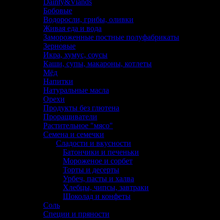
Dainty&Viands
Бобовые
Водоросли, грибы, оливки
Живая еда и вода
Замороженные постные полуфабрикаты
Зерновые
Икра, хумус, соусы
Каши, супы, макароны, котлеты
Мёд
Напитки
Натуральные масла
Орехи
Продукты без глютена
Проращиватели
Растительное "мясо"
Семена и семечки
Сладости и вкусности
Батончики и печеньки
Мороженое и сорбет
Торты и десерты
Урбеч, пасты и халва
Хлебцы, чипсы, завтраки
Шоколад и конфеты
Соль
Специи и пряности