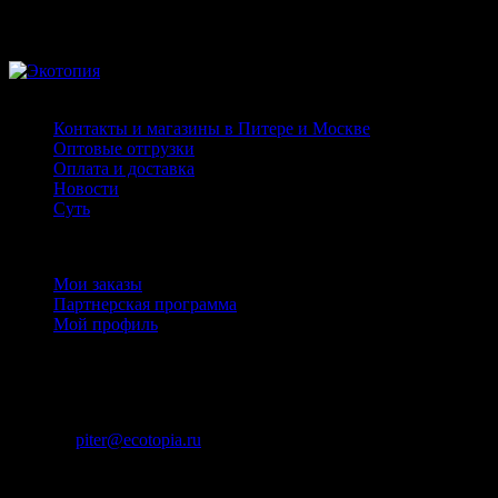
Страницы
Контакты и магазины в Питере и Москве
Оптовые отгрузки
Оплата и доставка
Новости
Суть
Личный кабинет
Мои заказы
Партнерская программа
Мой профиль
Контакты
+7 (911) 925 - 02 - 54
пн-вс с 10:00 до 20:00
piter@ecotopia.ru
ИП Михнюкевич П.В., ОГРН: 310745327300028
Юридический адрес: Челябинск, ул. Академика