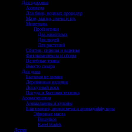
Для здоровья
Аюрведа
Для бани, водных процедур
Мази, маски, свечи и пр.
Минералы
Пробиотики
Для животных
Для людей
Для растений
Сбитни, сиропы и варенье
Фитокомплексы и сборы
Целебные травы
Вместо сахара
Для дома
Бытовая не химия
Деревянные изделия
Лоскутный воск
Посуда и Бытовая техника
Ароматерапия
Аромалампы и кулоны
Благовония, аромасвечи и аромадиффузоры
Эфирные масла
Botavikos
Karel Hadek
Детям