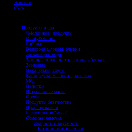
Новости
Суть
Каталог
Продукты и еда
"Молочные" продукты
Dainty&Viands
Бобовые
Водоросли, грибы, оливки
Живая еда и вода
Замороженные постные полуфабрикаты
Зерновые
Икра, хумус, соусы
Каши, супы, макароны, котлеты
Мёд
Напитки
Натуральные масла
Орехи
Продукты без глютена
Проращиватели
Растительное "мясо"
Семена и семечки
Сладости и вкусности
Батончики и печеньки