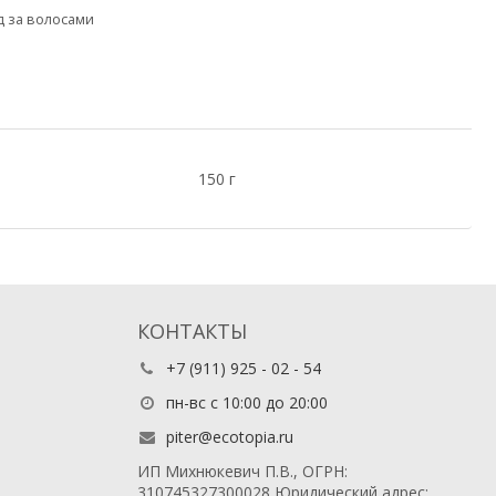
д за волосами
150 г
КОНТАКТЫ
+7 (911) 925 - 02 - 54
пн-вс с 10:00 до 20:00
piter@ecotopia.ru
ИП Михнюкевич П.В., ОГРН:
310745327300028 Юридический адрес: