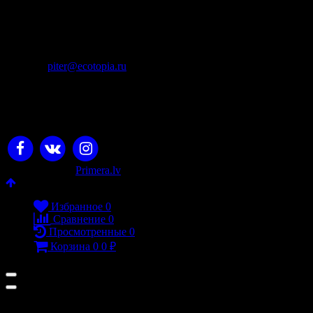
Контакты
+7 (911) 925 - 02 - 54
пн-вс с 10:00 до 20:00
piter@ecotopia.ru
ИП Михнюкевич П.В., ОГРН: 310745327300028
Юридический адрес: Челябинск, ул. Академика
Королева, 20-128, ИНН 745303765154, +7 (911)92502054
© 2026 Экотопия
Разработано в
Primera.lv
Избранное
0
Сравнение
0
Просмотренные
0
Корзина
0
0
₽