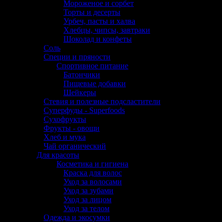
Мороженое и сорбет
Торты и десерты
Урбеч, пасты и халва
Хлебцы, чипсы, завтраки
Шоколад и конфеты
Соль
Специи и пряности
Спортивное питание
Батончики
Пищевые добавки
Шейкеры
Стевия и полезные подсластители
Суперфуды - Superfoods
Сухофрукты
Фрукты - овощи
Хлеб и мука
Чай органический
Для красоты
Косметика и гигиена
Краска для волос
Уход за волосами
Уход за зубами
Уход за лицом
Уход за телом
Одежда и экосумки