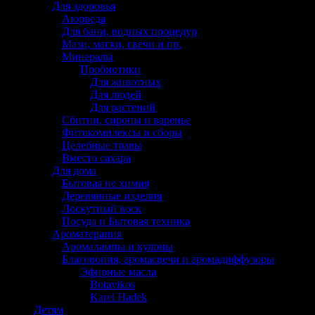
Для здоровья
Аюрведа
Для бани, водных процедур
Мази, маски, свечи и пр.
Минералы
Пробиотики
Для животных
Для людей
Для растений
Сбитни, сиропы и варенье
Фитокомплексы и сборы
Целебные травы
Вместо сахара
Для дома
Бытовая не химия
Деревянные изделия
Лоскутный воск
Посуда и Бытовая техника
Ароматерапия
Аромалампы и кулоны
Благовония, аромасвечи и аромадиффузоры
Эфирные масла
Botavikos
Karel Hadek
Детям