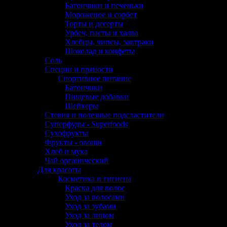
Батончики и печеньки
Мороженое и сорбет
Торты и десерты
Урбеч, пасты и халва
Хлебцы, чипсы, завтраки
Шоколад и конфеты
Соль
Специи и пряности
Спортивное питание
Батончики
Пищевые добавки
Шейкеры
Стевия и полезные подсластители
Суперфуды - Superfoods
Сухофрукты
Фрукты - овощи
Хлеб и мука
Чай органический
Для красоты
Косметика и гигиена
Краска для волос
Уход за волосами
Уход за зубами
Уход за лицом
Уход за телом