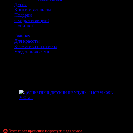
Детям
Книги и журналы
Подарки
Скидки и акции!
Новинки!
Главная
Для красоты
Косметика и гигиена
Уход за волосами
Деликатный детский шампунь, "Botavikos", 200 мл
Деликатный детский шампунь,
"Botavikos", 200 мл
Товарный код:
20683
Вес
0 г
Этот товар временно недоступен для заказа