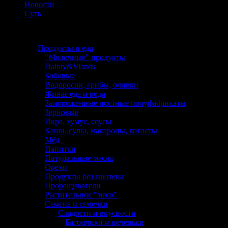
Новости
Суть
Каталог
Продукты и еда
"Молочные" продукты
Dainty&Viands
Бобовые
Водоросли, грибы, оливки
Живая еда и вода
Замороженные постные полуфабрикаты
Зерновые
Икра, хумус, соусы
Каши, супы, макароны, котлеты
Мёд
Напитки
Натуральные масла
Орехи
Продукты без глютена
Проращиватели
Растительное "мясо"
Семена и семечки
Сладости и вкусности
Батончики и печеньки