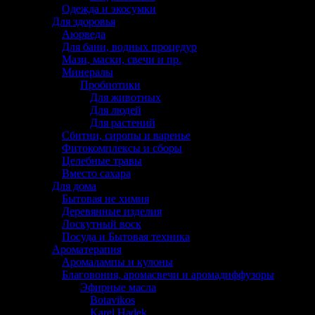
Одежда и экосумки
Для здоровья
Аюрведа
Для бани, водных процедур
Мази, маски, свечи и пр.
Минералы
Пробиотики
Для животных
Для людей
Для растений
Сбитни, сиропы и варенье
Фитокомплексы и сборы
Целебные травы
Вместо сахара
Для дома
Бытовая не химия
Деревянные изделия
Лоскутный воск
Посуда и Бытовая техника
Ароматерапия
Аромалампы и кулоны
Благовония, аромасвечи и аромадиффузоры
Эфирные масла
Botavikos
Karel Hadek