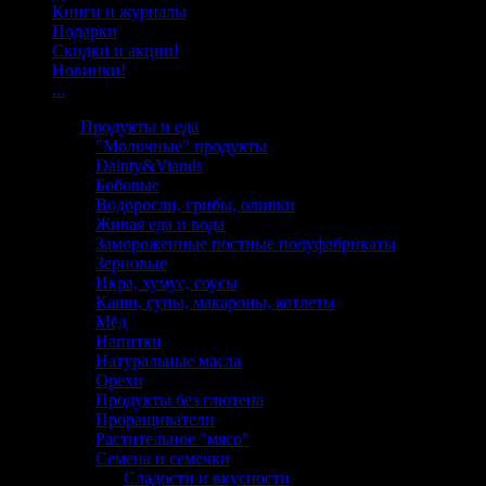
Книги и журналы
Подарки
Скидки и акции!
Новинки!
...
Продукты и еда
"Молочные" продукты
Dainty&Viands
Бобовые
Водоросли, грибы, оливки
Живая еда и вода
Замороженные постные полуфабрикаты
Зерновые
Икра, хумус, соусы
Каши, супы, макароны, котлеты
Мёд
Напитки
Натуральные масла
Орехи
Продукты без глютена
Проращиватели
Растительное "мясо"
Семена и семечки
Сладости и вкусности