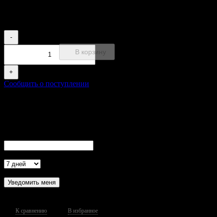
240
₽
-
В корзину
+
Сообщить о поступлении
Сообщить о поступлении товара
Ваша просьба принята!
Вы получите уведомление о поступлении товара в продажу
на указанные Вами контакты
Ваш E-Mail
Актуальность
- обязательно к заполнению
Проверка...
К сравнению
В избранное