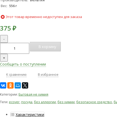
Производитель
Бельгия
Вес
556 г
Этот товар временно недоступен для заказа
375
₽
-
В корзину
+
Сообщить о поступлении
К сравнению
В избранное
Категории:
Бытовая не химия
Теги:
ecover
,
посуда
,
без аллергии
,
без химии
,
безопасное средство
,
б
Характеристики