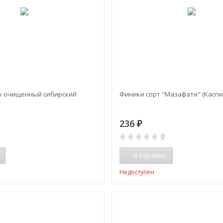
х очищенный сибирский
Финики сорт "Мазафати" (Каспиа
г
236
₽
0
В корзину
Недоступен