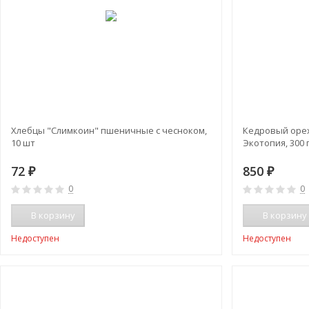
Хлебцы "Слимкоин" пшеничные с чесноком,
Кедровый оре
10 шт
Экотопия, 300 
72
850
₽
₽
0
0
В корзину
В корзину
Недоступен
Недоступен