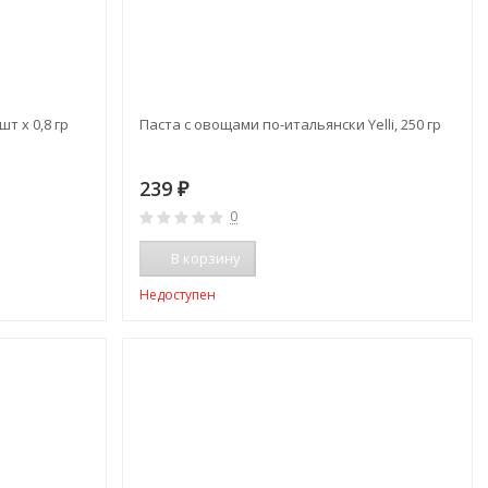
т х 0,8 гр
Паста с овощами по-итальянски Yelli, 250 гр
239
₽
0
В корзину
Недоступен