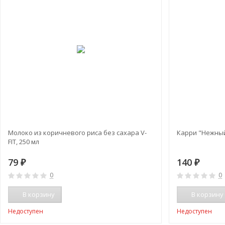
Молоко из коричневого риса без сахара V-
Карри "Нежный"
FIT, 250 мл
79
140
₽
₽
0
0
В корзину
В корзину
Недоступен
Недоступен