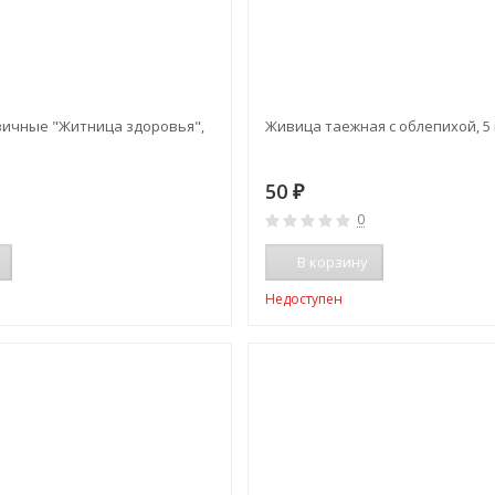
вичные "Житница здоровья",
Живица таежная с облепихой, 5 ш
50
₽
0
В корзину
Недоступен