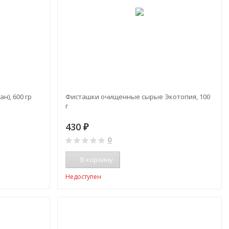
н), 600 гр
Фисташки очищенные сырые Экотопия, 100
г
430
₽
0
В корзину
Недоступен