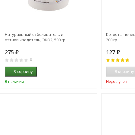
Натуральный отбеливатель и
Котлеты чече
пятновыводитель, ЭКО2, 500 гр
200 гр
275
127
₽
₽
0
1
В корзину
В корзину
В наличии
Недоступен