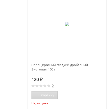
Перец красный сладкий дробленый
Экотопия, 100 г
120
₽
0
В корзину
Недоступен