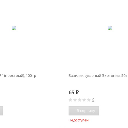
 (неострый), 100 гр
Базилик сушеный Экотопия, 50 г
65
₽
0
В корзину
Недоступен