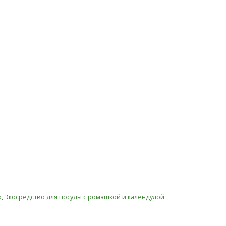
о
,
Экосредство для посуды с ромашкой и календулой