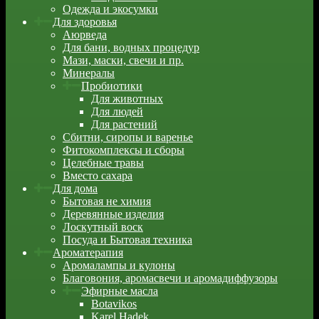
Одежда и экосумки
Для здоровья
Аюрведа
Для бани, водных процедур
Мази, маски, свечи и пр.
Минералы
Пробиотики
Для животных
Для людей
Для растений
Сбитни, сиропы и варенье
Фитокомплексы и сборы
Целебные травы
Вместо сахара
Для дома
Бытовая не химия
Деревянные изделия
Лоскутный воск
Посуда и Бытовая техника
Ароматерапия
Аромалампы и кулоны
Благовония, аромасвечи и аромадиффузоры
Эфирные масла
Botavikos
Karel Hadek