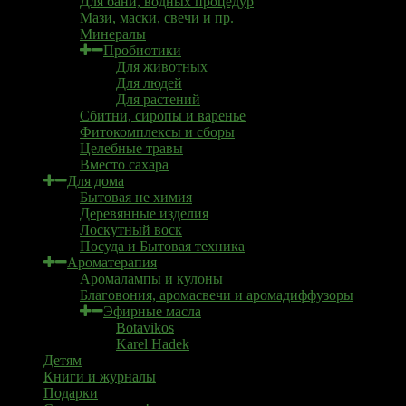
Для бани, водных процедур
Мази, маски, свечи и пр.
Минералы
Пробиотики
Для животных
Для людей
Для растений
Сбитни, сиропы и варенье
Фитокомплексы и сборы
Целебные травы
Вместо сахара
Для дома
Бытовая не химия
Деревянные изделия
Лоскутный воск
Посуда и Бытовая техника
Ароматерапия
Аромалампы и кулоны
Благовония, аромасвечи и аромадиффузоры
Эфирные масла
Botavikos
Karel Hadek
Детям
Книги и журналы
Подарки