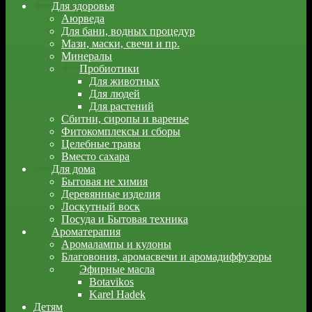
Для здоровья
Аюрведа
Для бани, водных процедур
Мази, маски, свечи и пр.
Минералы
Пробиотики
Для животных
Для людей
Для растений
Сбитни, сиропы и варенье
Фитокомплексы и сборы
Целебные травы
Вместо сахара
Для дома
Бытовая не химия
Деревянные изделия
Лоскутный воск
Посуда и Бытовая техника
Ароматерапия
Аромалампы и кулоны
Благовония, аромасвечи и аромадиффузоры
Эфирные масла
Botavikos
Karel Hadek
Детям