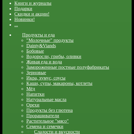
Книги и журналы
Подарки
Скидки и акции!
Новинки!
...
Продукты и еда
"Молочные" продукты
Dainty&Viands
Бобовые
Водоросли, грибы, оливки
Живая еда и вода
Замороженные постные полуфабрикаты
Зерновые
Икра, хумус, соусы
Каши, супы, макароны, котлеты
Мёд
Напитки
Натуральные масла
Орехи
Продукты без глютена
Проращиватели
Растительное "мясо"
Семена и семечки
Сладости и вкусности