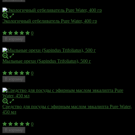
Недоступен
Экологичный отбеливатель Pure Water, 400 гр
260
₽
0
В корзину
Недоступен
Мыльные орехи (Sapindus Trifoliatus), 500 г
1 000
₽
0
В корзину
Недоступен
Средство для посуды с эфирным маслом эвкалипта Pure Water,
450 мл
289
₽
0
В корзину