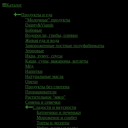
Каталог
Продукты и еда
"Молочные" продукты
Dainty&Viands
Бобовые
Водоросли, грибы, оливки
Живая еда и вода
Замороженные постные полуфабрикаты
Зерновые
Икра, хумус, соусы
Каши, супы, макароны, котлеты
Мёд
Напитки
Натуральные масла
Орехи
Продукты без глютена
Проращиватели
Растительное "мясо"
Семена и семечки
Сладости и вкусности
Батончики и печеньки
Мороженое и сорбет
Торты и десерты
Урбеч, пасты и халва