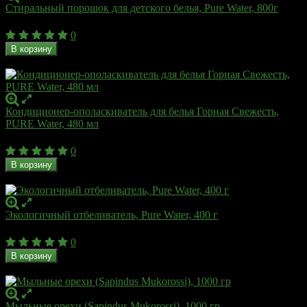
Стиральный порошок для детского белья, Pure Water, 800г
405
₽
0
В корзину
В наличии
Кондиционер-ополаскиватель для белья Горная Свежесть,
PURE Water, 480 мл
186
₽
0
В корзину
В наличии
Экологичный отбеливатель, Pure Water, 400 г
261
₽
0
В корзину
В наличии
Мыльные орехи (Sapindus Mukorossi), 1000 гр