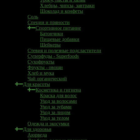
Хлебцы, чипсы, завтраки
Шоколад и конфеты
Соль
Специи и пряности
Спортивное питание
Батончики
Пищевые добавки
Шейкеры
Стевия и полезные подсластители
Суперфуды - Superfoods
Сухофрукты
Фрукты - овощи
Хлеб и мука
Чай органический
Для красоты
Косметика и гигиена
Краска для волос
Уход за волосами
Уход за зубами
Уход за лицом
Уход за телом
Одежда и экосумки
Для здоровья
Аюрведа