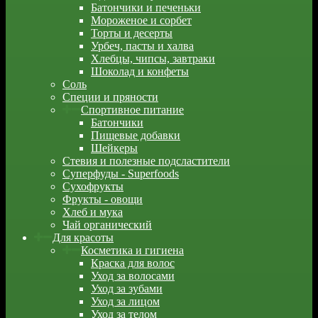
Батончики и печеньки
Мороженое и сорбет
Торты и десерты
Урбеч, пасты и халва
Хлебцы, чипсы, завтраки
Шоколад и конфеты
Соль
Специи и пряности
Спортивное питание
Батончики
Пищевые добавки
Шейкеры
Стевия и полезные подсластители
Суперфуды - Superfoods
Сухофрукты
Фрукты - овощи
Хлеб и мука
Чай органический
Для красоты
Косметика и гигиена
Краска для волос
Уход за волосами
Уход за зубами
Уход за лицом
Уход за телом