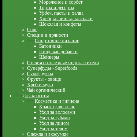
Мороженое и сорбет
Торты и десерты
Урбеч, пасты и халва
Хлебцы, чипсы, завтраки
Шоколад и конфеты
Соль
Специи и пряности
Спортивное питание
Батончики
Пищевые добавки
Шейкеры
Стевия и полезные подсластители
Суперфуды - Superfoods
Сухофрукты
Фрукты - овощи
Хлеб и мука
Чай органический
Для красоты
Косметика и гигиена
Краска для волос
Уход за волосами
Уход за зубами
Уход за лицом
Уход за телом
Одежда и экосумки