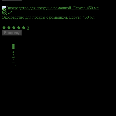
Недоступен
Экосредство для посуды с ромашкой, Ecover, 450 мл
375
₽
0
В корзину
Недоступен
1
2
3
4
→
Экотовары для дома
сделаны из натуральных продуктов.
Они отлично подходят для ведения домашнего быта и не
содержат химических веществ. Использование природных
средств можно связать с привычками и культурным наследием
различных народов. Поколение за поколением люди создавали
семьи, вели домашнее хозяйство и совершенствовали
использование тех или иных средств, пробуя и отбирая их.
Затем полученный опыт передавался детям. В итоге до нас
доходят некоторые технологии , идеи и средства, которые
подходят для использования и в наши дни.