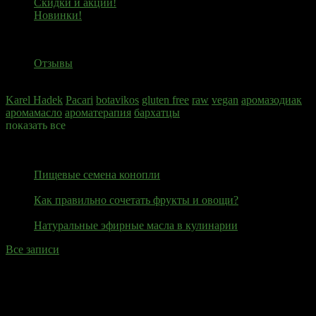
Скидки и акции!
Новинки!
Отзывы
Отзывы
Теги
Karel Hadek
Pacari
botavikos
gluten free
raw
vegan
аромазодиак
аромамасло
ароматерапия
бархатцы
показать все
Блог
27 июня 2020
Пищевые семена конопли
23 июня 2020
Как правильно сочетать фрукты и овощи?
19 июня 2020
Натуральные эфирные масла в кулинарии
Все записи