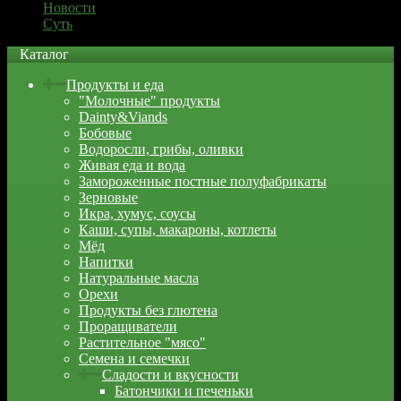
Новости
Суть
Каталог
Продукты и еда
"Молочные" продукты
Dainty&Viands
Бобовые
Водоросли, грибы, оливки
Живая еда и вода
Замороженные постные полуфабрикаты
Зерновые
Икра, хумус, соусы
Каши, супы, макароны, котлеты
Мёд
Напитки
Натуральные масла
Орехи
Продукты без глютена
Проращиватели
Растительное "мясо"
Семена и семечки
Сладости и вкусности
Батончики и печеньки