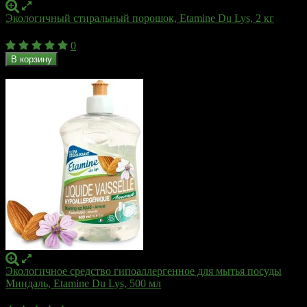
Экологичный стиральный порошок, Etamine Du Lys, 2 кг
1 924
₽
0
В корзину
В наличии
Экологичное средство гипоаллергенное для мытья посуды
Миндаль, Etamine Du Lys, 500 мл
389
₽